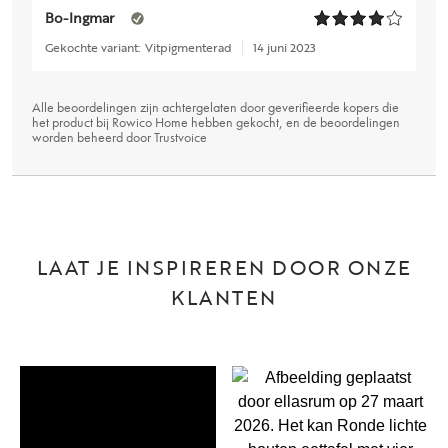
Bo-Ingmar
Gekochte variant:
Vitpigmenterad
14 juni 2023
Alle beoordelingen zijn achtergelaten door geverifieerde kopers die
het product bij Rowico Home hebben gekocht, en de beoordelingen
worden beheerd door
Trustvoice
LAAT JE INSPIREREN DOOR ONZE
KLANTEN