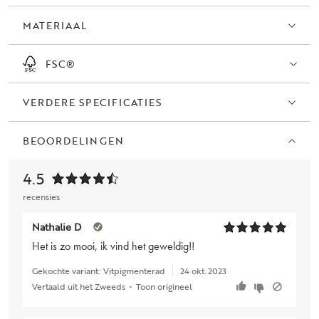
MATERIAAL
FSC®
VERDERE SPECIFICATIES
BEOORDELINGEN
4.5
recensies
Nathalie D
Het is zo mooi, ik vind het geweldig!!
Gekochte variant:
Vitpigmenterad
24 okt. 2023
Vertaald uit het Zweeds
•
Toon origineel