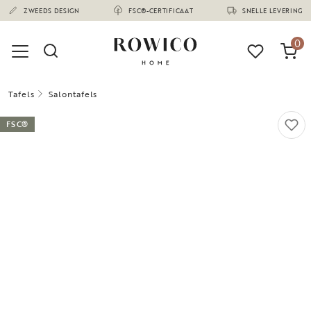
(1674)
ZWEEDS DESIGN
FSC®-CERTIFICAAT
SNELLE LEVERING
0
Tafels
Salontafels
FSC®