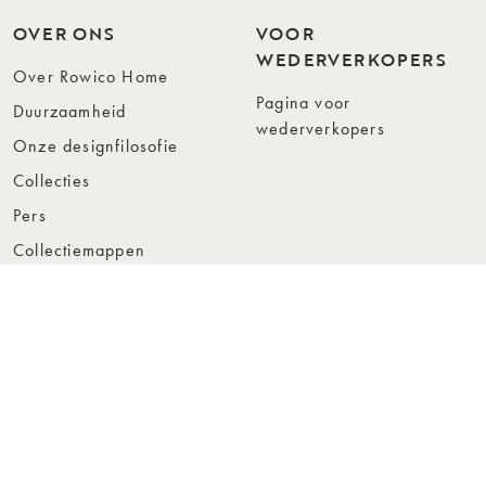
OVER ONS
VOOR
WEDERVERKOPERS
Over Rowico Home
Pagina voor
Duurzaamheid
wederverkopers
Onze designfilosofie
Collecties
Pers
Collectiemappen
Instashop
Showroom Stockholm
© Rowico Home 2026