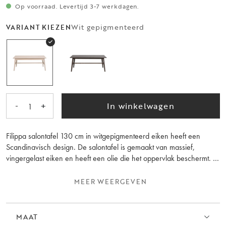
Op voorraad. Levertijd 3-7 werkdagen.
Wit gepigmenteerd
VARIANT KIEZEN
-
+
In winkelwagen
1
Filippa salontafel 130 cm in witgepigmenteerd eiken heeft een
Scandinavisch design. De salontafel is gemaakt van massief,
vingergelast eiken en heeft een olie die het oppervlak beschermt. In
de Filippa serie vind je meerdere salontafels, eettafels en ook
opbergmeubels. Gemaakt in Europa.
MEER WEERGEVEN
MAAT