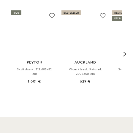
FSC®
BESTSELLER
BESTSELLER
FSC®
PEYTON
AUCKLAND
D
3-zitsbank, 213x103x82
Vloerkleed, Naturel,
3-zitsban
cm
290x200 cm
1 601 €
629 €
1