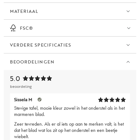
MATERIAAL
Let op, marmer is een natuurlijk steensoort, wat betekent dat
kleurverschillen en een oneffen oppervlak kunnen voorkomen.
FSC®
VERDERE SPECIFICATIES
BEOORDELINGEN
5.0
beoordeling
Sissela M
Stevige tafel, mooie kleur zowel in het onderstel als in het
marmeren blad.
Zeer tevreden. Als er al iets op aan te merken valt, is het
dat het blad wat los zit op het onderstel en een beetje
wiebelt.