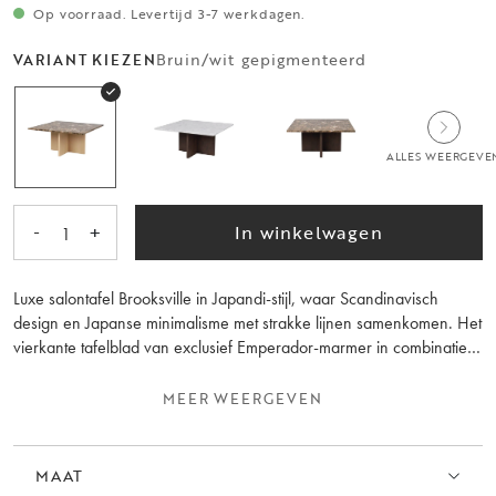
Op voorraad. Levertijd 3-7 werkdagen.
Bruin/wit gepigmenteerd
VARIANT KIEZEN
ALLES WEERGEVE
-
+
In winkelwagen
1
Luxe salontafel Brooksville in Japandi-stijl, waar Scandinavisch
design en Japanse minimalisme met strakke lijnen samenkomen. Het
vierkante tafelblad van exclusief Emperador-marmer in combinatie
met het kruisonderstel van FSC-gecertificeerd witgepigmenteerd hout
zorgt voor een duurzaam salontafel en geeft een rustgevende sfeer
MEER WEERGEVEN
in de ruimte. De salontafel is onderdeel van de Brooksville-serie,
waarin je kunt kiezen voor een onderstel in bruin of
witgepigmenteerd hout en een rond of vierkant tafelblad in bruin of
MAAT
wit marmer. Gemaakt in Europa.