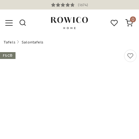
(1674)
0
Tafels
Salontafels
FSC®