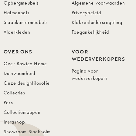
Opbergmeubels
Algemene voorwaarden
Halmeubels
Privacybeleid
Slaapkamermeubels
Klokkenluidersregeling
Vloerkleden
Toegankelijkheid
OVER ONS
VOOR
WEDERVERKOPERS
Over Rowico Home
Pagina voor
Duurzaamheid
wederverkopers
Onze designfilosofie
Collecties
Pers
Collectiemappen
Instashop
Showroom Stockholm