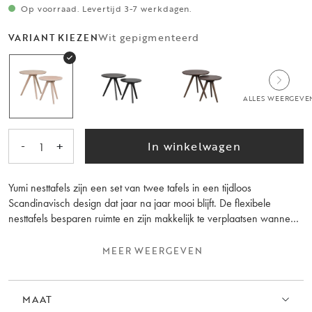
Op voorraad. Levertijd 3-7 werkdagen.
Wit gepigmenteerd
VARIANT KIEZEN
ALLES WEERGEVE
-
+
In winkelwagen
1
Yumi nesttafels zijn een set van twee tafels in een tijdloos
Scandinavisch design dat jaar na jaar mooi blijft. De flexibele
nesttafels besparen ruimte en zijn makkelijk te verplaatsen wanneer
dat nodig is. Gebruik ze samen als salontafels of los als bijzettafels.
De tafelbladen zijn gemaakt van witgepigmenteerd gelakt
MEER WEERGEVEN
eikenfineer en de poten van massief eiken. Grote tafel, Ø 50 cm,
hoogte 45 cm, kleine tafel, Ø 40 cm, hoogte 40 cm. Combineer ze
gerust met andere meubels uit de Yumi serie.
MAAT