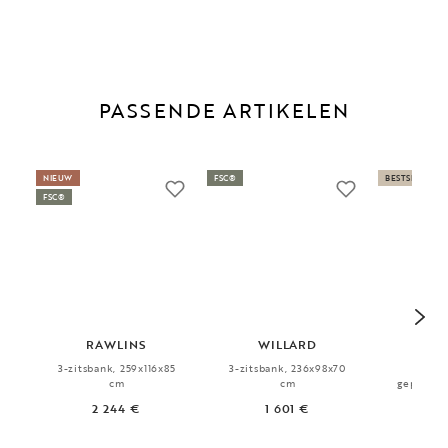
PASSENDE ARTIKELEN
NIEUW
FSC®
BESTSELLER
FSC®
RAWLINS
WILLARD
3-zitsbank, 259x116x85
3-zitsbank, 236x98x70
Salon
cm
cm
gepigmen
2 244 €
1 601 €
3