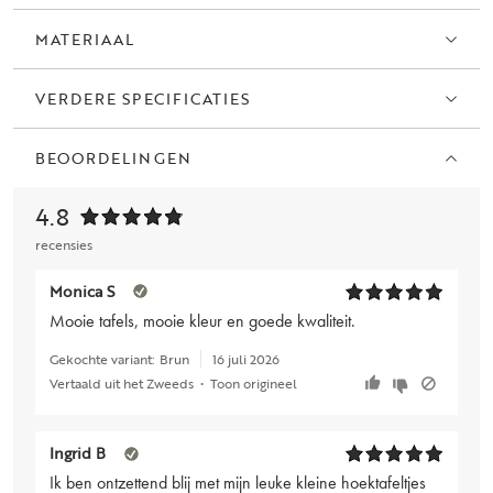
MATERIAAL
VERDERE SPECIFICATIES
BEOORDELINGEN
4.8
recensies
Monica S
Mooie tafels, mooie kleur en goede kwaliteit.
Gekochte variant:
Brun
16 juli 2026
Vertaald uit het Zweeds
•
Toon origineel
Ingrid B
Ik ben ontzettend blij met mijn leuke kleine hoektafeltjes