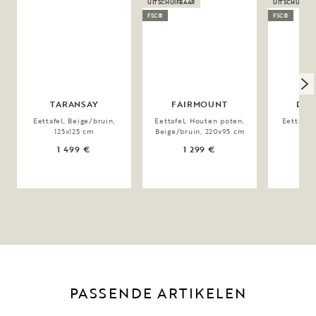
UITSCHUIFBAAR
UITSCHUIFBA
FSC®
FSC®
TARANSAY
FAIRMOUNT
DER
Eettafel, Beige/bruin,
Eettafel, Houten poten,
Eettafel,
125x125 cm
Beige/bruin, 220x95 cm
1 499 €
1 299 €
1
PASSENDE ARTIKELEN