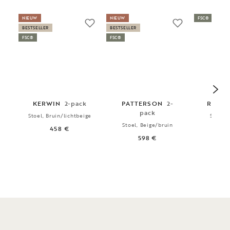
NIEUW
NIEUW
FSC®
BESTSELLER
BESTSELLER
FSC®
FSC®
KERWIN
2-pack
PATTERSON
2-
RODH
pack
Stoel, Bruin/lichtbeige
Stoel, 
Stoel, Beige/bruin
458 €
3
598 €