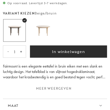
Op voorraad. Levertijd 3-7 werkdagen.
Beige/bruin
VARIANT KIEZEN
-
+
In winkelwagen
1
Fairmount is een elegante eettafel in bruin eiken met een slank en
luchtig design. Het tafelblad is van slijtvast hogedruklaminaat,
waardoor het krasbestendig is en goed bestand tegen vocht, perfect
voor zowel het dagelijks leven als feestelijke gelegenheden. De
beige kleur van het tafelblad samen met de houten fineerrand en de
MEER WEERGEVEN
massieve eiken poten zorgt ervoor dat de eettafel in de meeste
interieurs past.
MAAT
Een ambachtelijk detail onder de tafel is dat de regel langs de poten