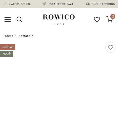
(1674)
ZWEEDS DESIGN
FSC®-CERTIFICAAT
SNELLE LEVERING
0
Tafels
Eettafels
NIEUW
FSC®