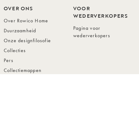
OVER ONS
VOOR
WEDERVERKOPERS
Over Rowico Home
Pagina voor
Duurzaamheid
wederverkopers
Onze designfilosofie
Collecties
Pers
Collectiemappen
Instashop
Showroom Stockholm
© Rowico Home 2026