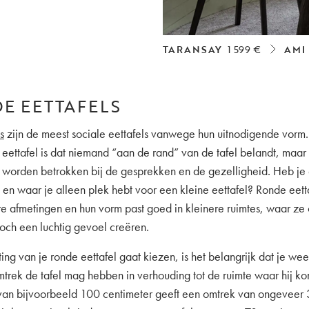
TARANSAY
1 599 €
AMI
DE EETTAFELS
s
zijn de meest sociale eettafels vanwege hun uitnodigende vorm
eettafel is dat niemand “aan de rand” van de tafel belandt, maar 
f worden betrokken bij de gesprekken en de gezelligheid. Heb je
s en waar je alleen plek hebt voor een kleine eettafel? Ronde eetta
re afmetingen en hun vorm past goed in kleinere ruimtes, waar ze
och een luchtig gevoel creëren.
ting van je ronde eettafel gaat kiezen, is het belangrijk dat je we
trek de tafel mag hebben in verhouding tot de ruimte waar hij kom
van bijvoorbeeld 100 centimeter geeft een omtrek van ongeveer 3