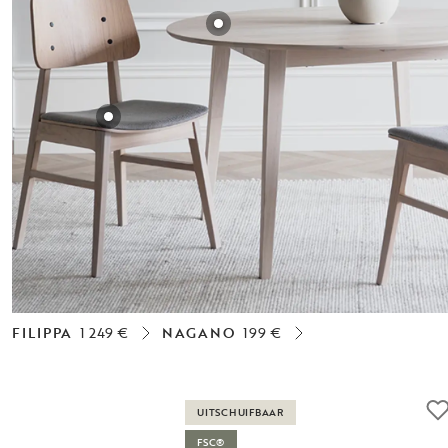
FILIPPA
1 249 €
NAGANO
199 €
UITSCHUIFBAAR
FSC®