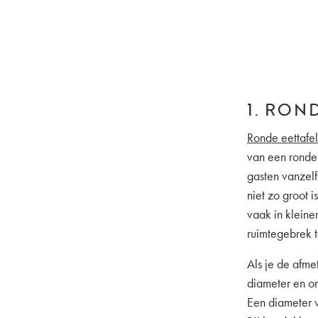
1. RON
Ronde eettafel
van een ronde 
gasten vanzel
niet zo groot i
vaak in kleine
ruimtegebrek t
Als je de afme
diameter en om
Een diameter 