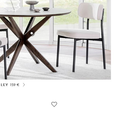
SLEY
159 €