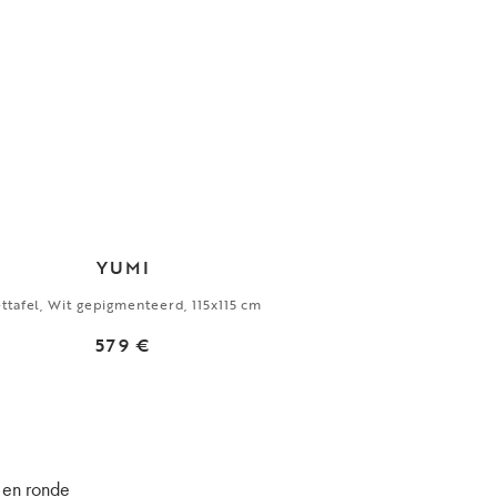
YUMI
ttafel, Wit gepigmenteerd, 115x115 cm
579 €
e en ronde