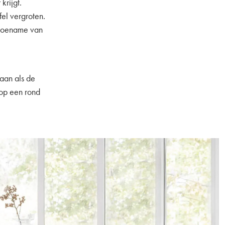
krijgt.
el vergroten.
n toename van
e
 aan als de
 op een rond