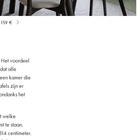
159 €
. Het voordeel
dat alle
 een kamer die
fels zijn er
 ondanks het
et welke
t te staan.
14 centimeter.