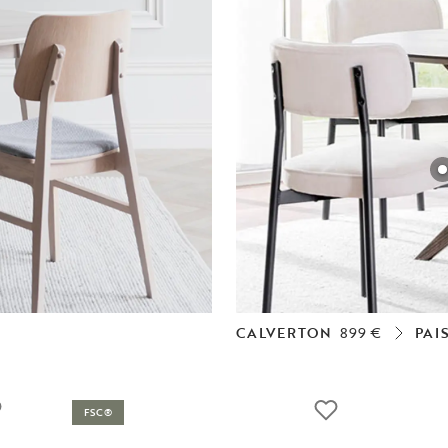
CALVERTON
899 €
PAI
FSC®