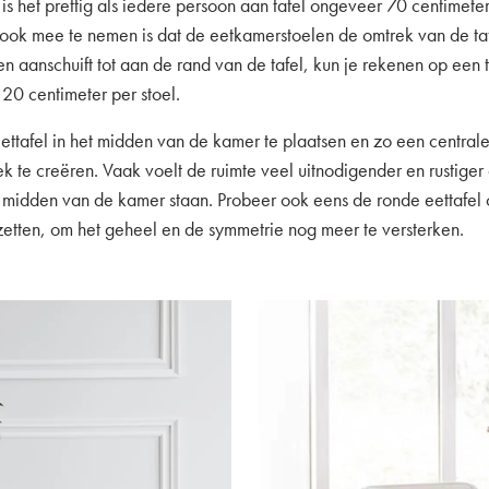
is het prettig als iedere persoon aan tafel ongeveer 70 centimeter 
ook mee te nemen is dat de eetkamerstoelen de omtrek van de taf
len aanschuift tot aan de rand van de tafel, kun je rekenen op ee
20 centimeter per stoel.
eettafel in het midden van de kamer te plaatsen en zo een central
k te creëren. Vaak voelt de ruimte veel uitnodigender en rustiger
 midden van de kamer staan. Probeer ook eens de ronde eettafel
zetten, om het geheel en de symmetrie nog meer te versterken.