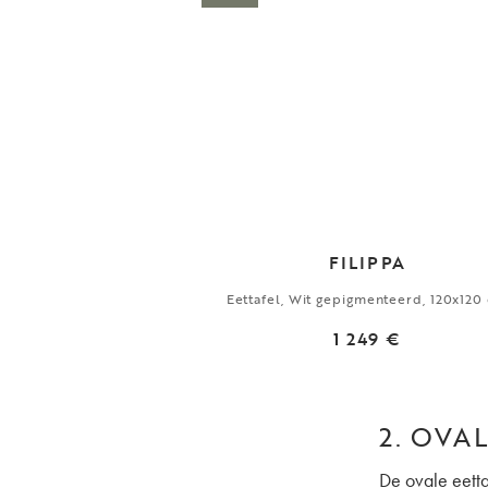
FILIPPA
Eettafel, Wit gepigmenteerd, 120x120
1 249 €
2. OVA
De ovale eetta