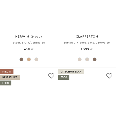
KERWIN
2-pack
CLAPPERTON
Stoel, Bruin/lichtbeige
Eettafel, V-poot, Zand, 220x95 cm
458 €
1 599 €
NIEUW
UITSCHUIFBAAR
BESTSELLER
FSC®
FSC®