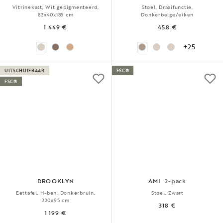
Vitrinekast, Wit gepigmenteerd,
Stoel, Draaifunctie,
82x40x185 cm
Donkerbeige/eiken
1 449 €
458 €
+25
UITSCHUIFBAAR
FSC®
FSC®
BROOKLYN
AMI
2-pack
Eettafel, H-ben, Donkerbruin,
Stoel, Zwart
220x95 cm
318 €
1 199 €