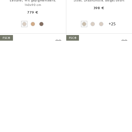
Eettafel, Wit gepigmenteerd,
Stoel, Draaifunctie, Beige/zwart
140x90 cm
398 €
779 €
+25
FSC®
FSC®
BROOKLYN
EMMETT
Kast, Eikenhout, 130x45x150 cm
Eettafel, Zwart, 240x95 cm
1 699 €
1 899 €
+1