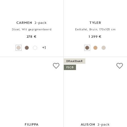
CARMEN
2-pack
TYLER
Stoel, Wit gepigmenteerd
Eettafel, Bruin, 170x105 cm
278 €
1 299 €
+1
DRAAIBAAR
FSC®
FILIPPA
ALISON
2-pack