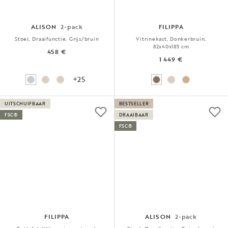
ALISON
2-pack
FILIPPA
Stoel, Draaifunctie, Grijs/bruin
Vitrinekast, Donkerbruin,
82x40x185 cm
458 €
1 449 €
+25
UITSCHUIFBAAR
BESTSELLER
FSC®
DRAAIBAAR
FSC®
FILIPPA
ALISON
2-pack