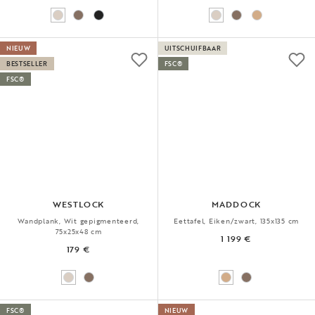
NIEUW
UITSCHUIFBAAR
BESTSELLER
FSC®
FSC®
WESTLOCK
MADDOCK
Wandplank, Wit gepigmenteerd,
Eettafel, Eiken/zwart, 135x135 cm
75x25x48 cm
1 199 €
179 €
FSC®
NIEUW