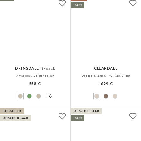
FSC®
DRIMSDALE
2-pack
CLEARDALE
Armstoel, Beige/eiken
Dressoir, Zand, 170x42x77 cm
558 €
1 699 €
+6
BESTSELLER
UITSCHUIFBAAR
UITSCHUIFBAAR
FSC®