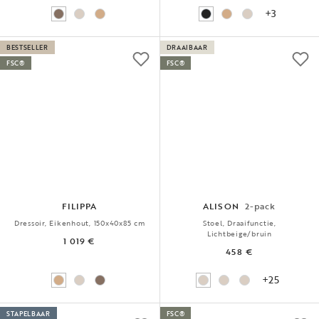
+3
BESTSELLER
DRAAIBAAR
FSC®
FSC®
FILIPPA
ALISON
2-pack
Dressoir, Eikenhout, 150x40x85 cm
Stoel, Draaifunctie,
Lichtbeige/bruin
1 019 €
458 €
+25
STAPELBAAR
FSC®