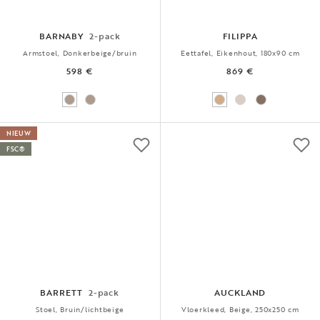
BARNABY
2-pack
FILIPPA
Armstoel, Donkerbeige/bruin
Eettafel, Eikenhout, 180x90 cm
598 €
869 €
NIEUW
FSC®
BARRETT
2-pack
AUCKLAND
Stoel, Bruin/lichtbeige
Vloerkleed, Beige, 250x250 cm