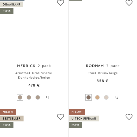
DRAAIBAAR
FSC®
MERRICK
2-pack
RODHAM
2-pack
Armstoel, Draaifunctie,
Stoel, Bruin/beige
Donkerbeige/beige
358 €
478 €
+1
+3
NIEUW
NIEUW
BESTSELLER
UITSCHUIFBAAR
FSC®
FSC®