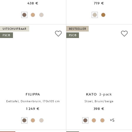
438 €
719 €
UITSCHUIFBAAR
BESTSELLER
FSC®
FSC®
FILIPPA
KATO
2-pack
Eettafel, Donkerbruin, 170x105 cm
Stoel, Bruin/beige
1 249 €
398 €
+5