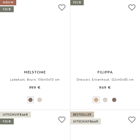
NIEUW
FSC®
FSC®
MELSTONE
FILIPPA
Ladekast, Bruin, 110x45x70 cm
Dressoir, Eikenhout, 122x40x85 cm
999 €
969 €
UITSCHUIFBAAR
BESTSELLER
FSC®
UITSCHUIFBAAR