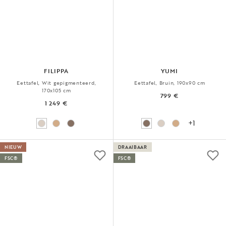
FILIPPA
YUMI
Eettafel, Wit gepigmenteerd,
Eettafel, Bruin, 190x90 cm
170x105 cm
799 €
1 249 €
+1
NIEUW
DRAAIBAAR
FSC®
FSC®