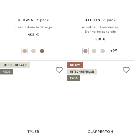
KERWIN
2-pack
ALISON
2-pack
Stoel, Eiken/lichtbeige
Armstoel, Draaifunctie,
Donkerbeige/bruin
458 €
518 €
+25
UITSCHUIFBAAR
NIEUW
FSC®
UITSCHUIFBAAR
FSC®
TYLER
CLAPPERTON