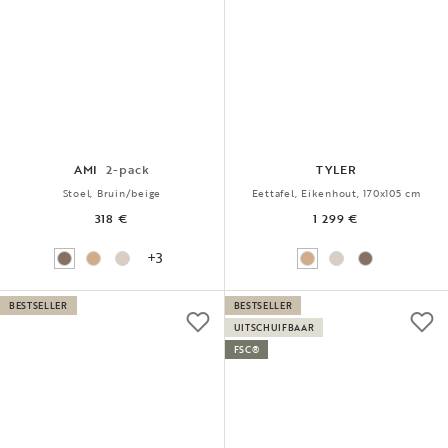
AMI
2-pack
TYLER
Stoel, Bruin/beige
Eettafel, Eikenhout, 170x105 cm
318 €
1 299 €
+3
BESTSELLER
BESTSELLER
UITSCHUIFBAAR
FSC®