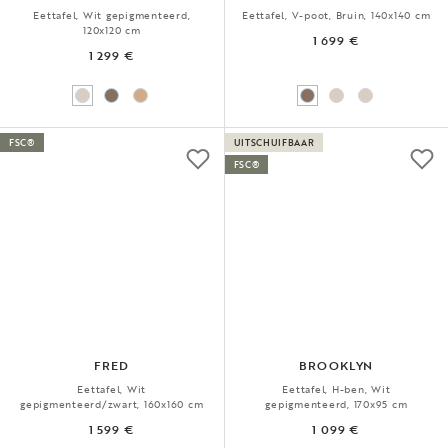
Eettafel, Wit gepigmenteerd,
Eettafel, V-poot, Bruin, 140x140 cm
120x120 cm
1 699 €
1 299 €
FSC®
UITSCHUIFBAAR
FSC®
FRED
BROOKLYN
Eettafel, Wit
Eettafel, H-ben, Wit
gepigmenteerd/zwart, 160x160 cm
gepigmenteerd, 170x95 cm
1 599 €
1 099 €