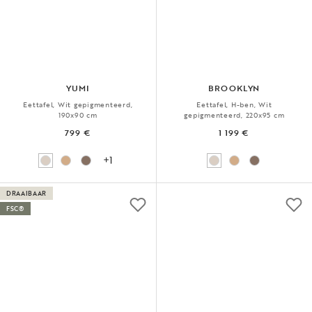
YUMI
BROOKLYN
Eettafel, Wit gepigmenteerd,
Eettafel, H-ben, Wit
190x90 cm
gepigmenteerd, 220x95 cm
799 €
1 199 €
+1
DRAAIBAAR
FSC®