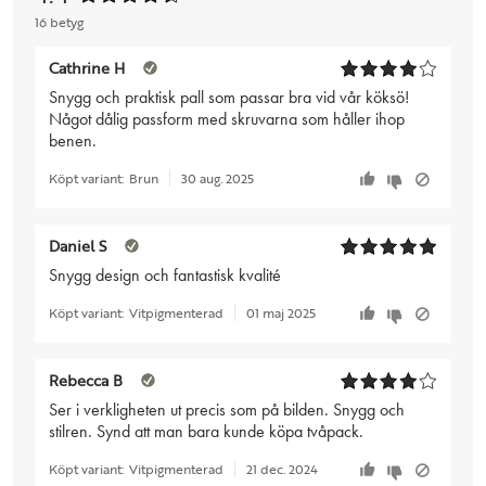
16 betyg
Cathrine H
Snygg och praktisk pall som passar bra vid vår köksö!
Något dålig passform med skruvarna som håller ihop
benen.
Köpt variant:
Brun
30 aug. 2025
Daniel S
Snygg design och fantastisk kvalité
Köpt variant:
Vitpigmenterad
01 maj 2025
Rebecca B
Ser i verkligheten ut precis som på bilden. Snygg och
stilren. Synd att man bara kunde köpa tvåpack.
Köpt variant:
Vitpigmenterad
21 dec. 2024