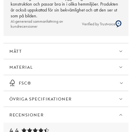
konstruktion och passar bra in i olika hemmiljöer. Produkten
är också uppskattad för sin bekvämlighet och att den ser ut
som på bilden.
AI-genererad sammanfattning av
Verified by Trustvoice
kundrecensioner
MÅTT
MATERIAL
FSC®
ÖVRIGA SPECIFIKATIONER
RECENSIONER
4.4