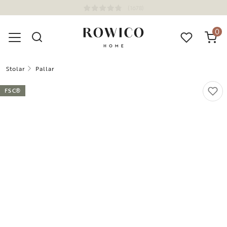
(1678)
0
Stolar
Pallar
FSC®