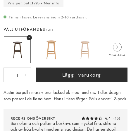
Pris per pall:
1 795 kr
Mer info
Finns i lager. Leverans inom 2-10 vardagar.
Brun
VÄLJ UTFÖRANDE
VISA ALLA
-
+
Lägg i varukorg
1
Austin barpall i massiv brunlackad ek med rund sits. Tidlös design
som passar i de flesta hem. Finns i flera färger. Säljs endast i 2-pack.
RECENSIONSÖVERSIKT
4.4
(16)
Barstolarna och pallarna beskrivs som mycket fina, stilrena
och av hög kvalitet med en snygg design. De har en stabil