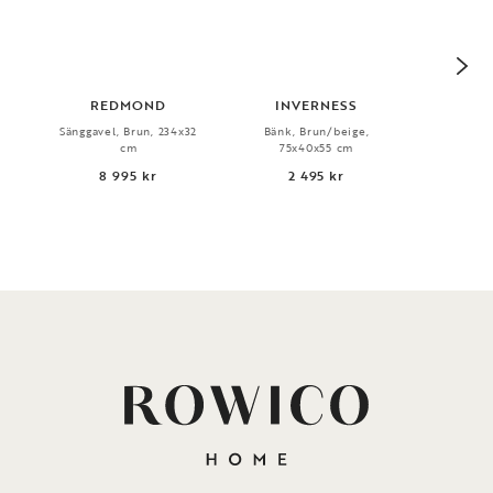
REDMOND
INVERNESS
CO
Sänggavel, Brun, 234x32
Bänk, Brun/beige,
Skost
cm
75x40x55 cm
80x
8 995 kr
2 495 kr
1 