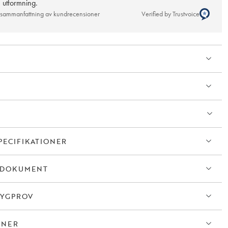
e utformning.
 sammanfattning av kundrecensioner
Verified by Trustvoice
PECIFIKATIONER
TDOKUMENT
TYGPROV
ONER