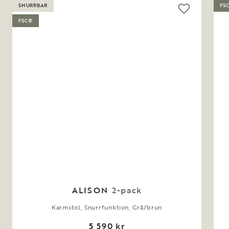
SNURRBAR
FS
FSC®
ALISON
2-pack
Karmstol, Snurrfunktion, Grå/brun
5 590 kr