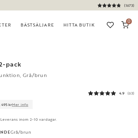
(1673)
0
ETER
BÄSTSÄLJARE
HITTA BUTIK
2-pack
funktion, Grå/brun
4.9
(63)
2 495 kr
Mer info
. Leverans inom 2-10 vardagar.
Grå/brun
ANDE