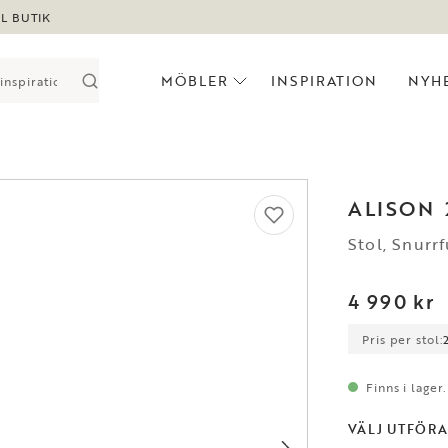
LL BUTIK
MÖBLER
INSPIRATION
NYH
ALISON
Stol, Snurr
4 990 kr
Pris per stol:
Finns i lager
VÄLJ UTFÖR