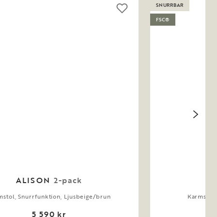
SNURRBAR
FSC®
ALISON
2-pack
A
stol, Snurrfunktion, Ljusbeige/brun
Karmstol,
5 590 kr