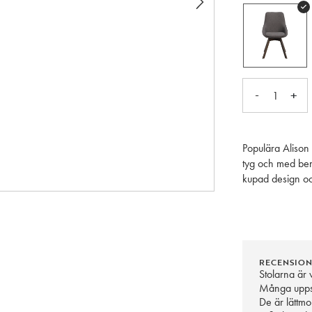
-
+
1
Populära Alison 
tyg och med ben 
kupad design oc
matbordet men äv
även i andra jor
RECENSIO
Stolarna är
Många uppska
De är lättmo