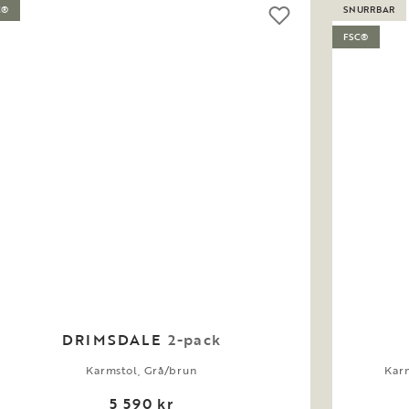
C®
SNURRBAR
FSC®
DRIMSDALE
2-pack
Karmstol, Grå/brun
Karm
5 590 kr