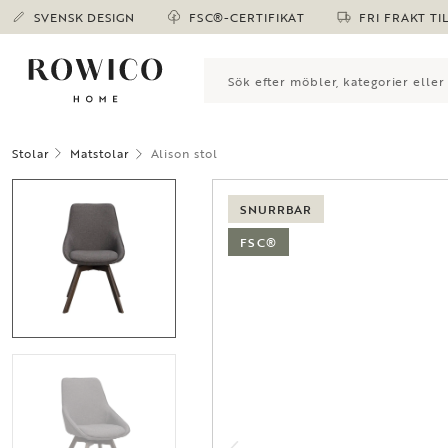
SVENSK DESIGN
FSC®-CERTIFIKAT
FRI FRAKT TI
Stolar
Matstolar
Alison stol
SNURRBAR
FSC®