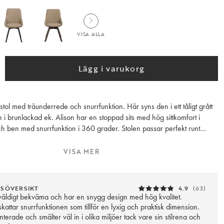
VISA ALLA
Lägg i varukorg
stol med träunderrede och snurrfunktion. Här syns den i ett tåligt grått
i brunlackad ek. Alison har en stoppad sits med hög sittkomfort i
h ben med snurrfunktion i 360 grader. Stolen passar perfekt runt
en som udda stol till skrivbordet. Alison är FSC®-certifierad och finns
dnära färger. Säljs endast i 2-pack.
VISA MER
NSÖVERSIKT
4.9
(63)
 väldigt bekväma och har en snygg design med hög kvalitet.
ttar snurrfunktionen som tillför en lyxig och praktisk dimension.
nterade och smälter väl in i olika miljöer tack vare sin stilrena och