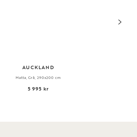
AUCKLAND
Matta, Grå, 290x200 cm
M
5 995 kr