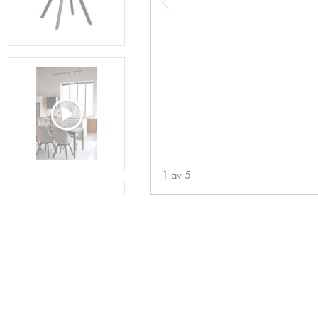
1
av
5