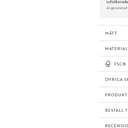
sofistikerad
AI-genererad
MÅTT
MATERIAL
FSC®
ÖVRIGA S
PRODUK
BESTÄLL 
RECENSI