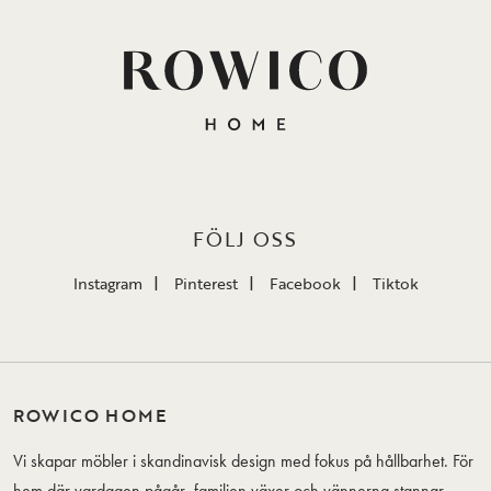
FÖLJ OSS
Instagram
Pinterest
Facebook
Tiktok
ROWICO HOME
Vi skapar möbler i skandinavisk design med fokus på hållbarhet. För
hem där vardagen pågår, familjen växer och vännerna stannar