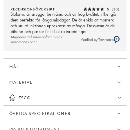
RECENSIONSÖVERSIKT
5
(20)
Stolarna är snygga, bekväma och av hög kvalitet, vilket gör
dem perfekta för långa middagar. De är enkla att montera
och snurrfunktionen uppskattas av många. Dessutom är de
stilrena och passar fint till olika inredningar.
AI-genererad sammanfattning av
Verified by Trustvoice
kundrecensioner
MÅTT
MATERIAL
FSC®
ÖVRIGA SPECIFIKATIONER
PRODUKTDOKUMENT