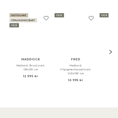
BÄSTSÄLJARE
FSC®
FSC®
FÖRLÄNGNINGSBART
FSC®
MADDOCK
FRED
Matbord, Brun/svart,
Matbord,
Ma
135x135 cm
Vitpigmenterad/svart,
Mörkb
240x100 cm
160
12 995 kr
16 995 kr
16