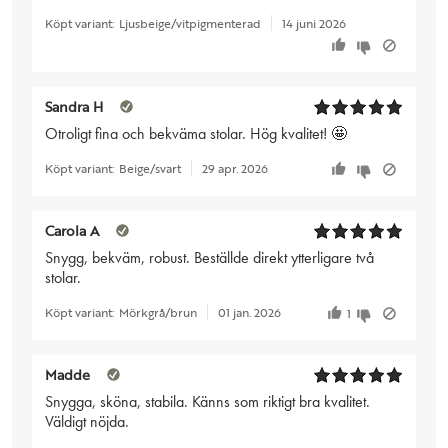
Köpt variant:
Ljusbeige/vitpigmenterad
14 juni 2026
Sandra H
Otroligt fina och bekväma stolar. Hög kvalitet! 🤩
Köpt variant:
Beige/svart
29 apr. 2026
Carola A
Snygg, bekväm, robust. Beställde direkt ytterligare två
stolar.
Köpt variant:
Mörkgrå/brun
01 jan. 2026
1
Madde
Snygga, sköna, stabila. Känns som riktigt bra kvalitet.
Väldigt nöjda.