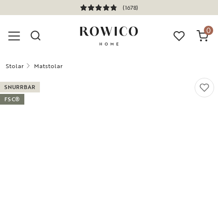
(1678)
0
Stolar
Matstolar
SNURRBAR
FSC®