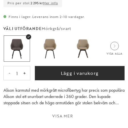
Pris per stol:
2 295 kr
Mer info
Finns i lager. Leverans inom 2-10 vardagar.
Mörkgrå/svart
VÄLJ UTFÖRANDE
VISA ALLA
-
+
Lägg i varukorg
1
Alison karmstol med mörkgrått microfibertyg har precis som populära
Alison stol ett snurrbart underrede i 360 grader. Den kupade
stoppade sitsen och de höga armstöden gör stolen bekväm och
ombonad att sitta i. Alison har ett tåligt microfibertyg i samma
jordnära färg som Alison stol för att kunna matchas tillsammans på
VISA MER
ett smakfullt sätt. Träet inuti sitsen består av 100 % FSC-certifierat trä
och benen består av svart pulverlackad metall. Säljs endast i 2-pack.