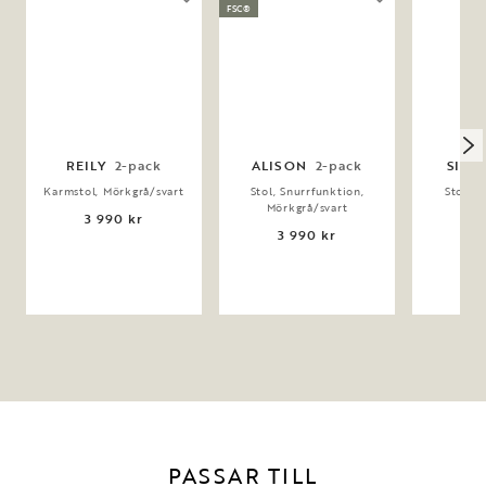
FSC®
REILY
2-pack
ALISON
2-pack
SIER
Karmstol, Mörkgrå/svart
Stol, Snurrfunktion,
Stol, M
Mörkgrå/svart
3 990 kr
2 
3 990 kr
PASSAR TILL