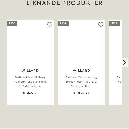
LIKNANDE PRODUKTER
FSC®
FSC®
FSC®
WILLARD
WILLARD
W
3-sitssoffa schäslong
3-sitssoffa schäslong
3-sitss
Vänster, Greg #18 grå,
Höger, Max #180 grå,
Höger, 
234x161x70 cm
234x161x70 cm
234x
21 945 kr
21 945 kr
21