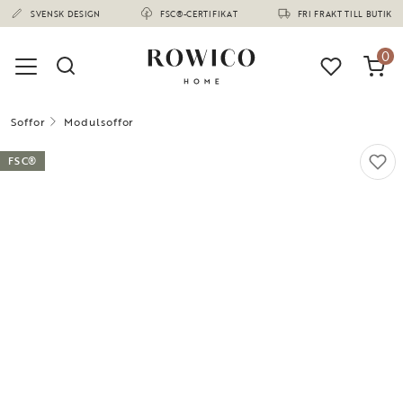
(1668)
SVENSK DESIGN
FSC®-CERTIFIKAT
FRI FRAKT TILL BUTIK
0
Soffor
Modulsoffor
FSC®