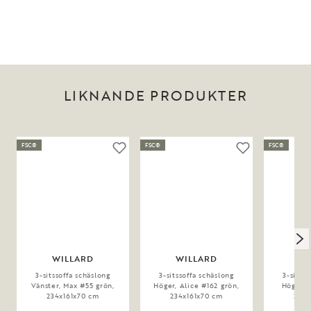
LIKNANDE PRODUKTER
FSC®
FSC®
FSC®
WILLARD
WILLARD
W
3-sitssoffa schäslong
3-sitssoffa schäslong
3-sitss
Vänster, Max #55 grön,
Höger, Alice #162 grön,
Höger, 
234x161x70 cm
234x161x70 cm
234x