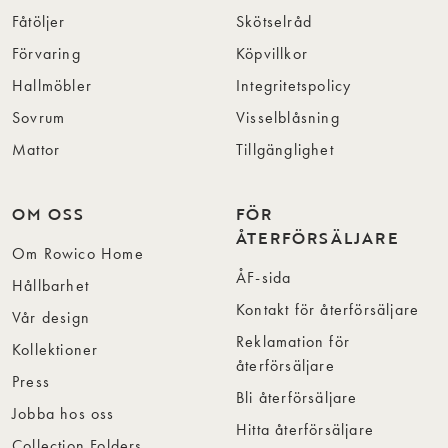
Fåtöljer
Skötselråd
Förvaring
Köpvillkor
Hallmöbler
Integritetspolicy
Sovrum
Visselblåsning
Mattor
Tillgänglighet
OM OSS
FÖR
ÅTERFÖRSÄLJARE
Om Rowico Home
ÅF-sida
Hållbarhet
Kontakt för återförsäljare
Vår design
Reklamation för
Kollektioner
återförsäljare
Press
Bli återförsäljare
Jobba hos oss
Hitta återförsäljare
Collection Folders