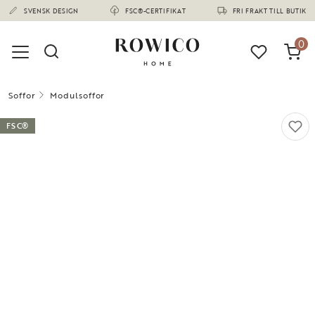
(1671)
SVENSK DESIGN
FSC®-CERTIFIKAT
FRI FRAKT TILL BUTIK
0
Soffor
Modulsoffor
FSC®