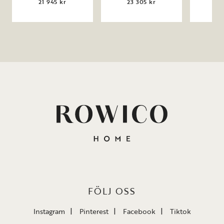
21 945 kr
23 305 kr
21
FÖLJ OSS
Instagram
Pinterest
Facebook
Tiktok