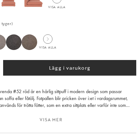
VISA ALLA
 tyger)
VISA ALLA
Lägg i varukorg
Brenda #52 röd är en härlig sittpuff i modern design som passar
an soffa eller fåtölj. Fotpallen blir pricken över i:et i vardagsrummet,
vänds för trötta fötter, som en extra sittplats eller varför inte som
tionen Duncan består av flera olika moduler vilket ger dig möjligheten
en soffgrupp efter dina önskemål. Duncan är ett hållbart och ansvarsfullt
VISA MER
lektionen tillverkas i Europa och är FSC®-certifierad.
i många olika tyger och färger. Som lagerförd modell är fotpallen klädd