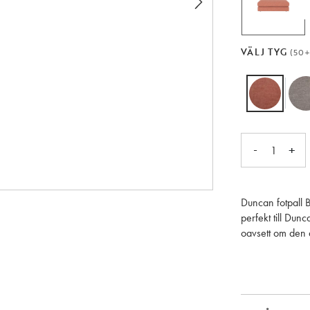
VÄLJ TYG
(50+
-
+
1
Duncan fotpall 
perfekt till Dunc
oavsett om den an
soffbord? Kollek
att själv skapa 
val eftersom kol
Fotpallen finns 