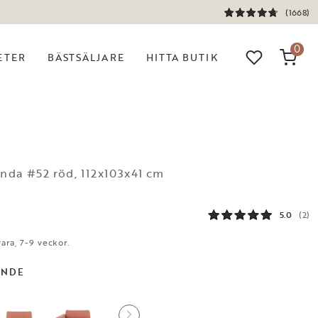
(1668)
0
ETER
BÄSTSÄLJARE
HITTA BUTIK
N
enda #52 röd, 112x103x41 cm
5.0
(2)
ara, 7-9 veckor.
ANDE