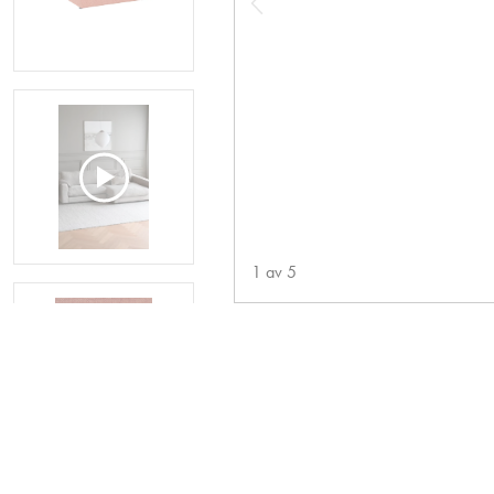
1
av
5