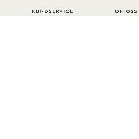
KUNDSERVICE
OM OSS
Kontakta oss
Om Rowic
Vanliga frågor
Hållbarhet
Beställ tygprover
Vår desig
Reklamation och ånger
Kollektion
Skötselråd
Press
Köpvillkor
Jobba hos
Integritetspolicy
Collection
Visselblåsning
Instashop
Tillgänglighet
Showroom