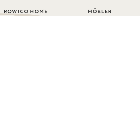
ROWICO HOME
MÖBLER
Bord
Vi skapar möbler i skandinavisk design
med fokus på hållbarhet. För hem där
Stolar
vardagen pågår, familjen växer och
Soffor
vännerna stannar länge. Sedan 1971.
Soffserier
Fåtöljer
WHERE YOUR LIFE IS
Förvaring
Hallmöbler
Sovrum
Mattor
© Rowico Home 2026