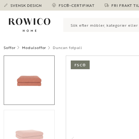
SVENSK DESIGN
FSC®-CERTIFIKAT
FRI FRAKT TI
Soffor
Modulsoffor
Duncan fotpall
FSC®