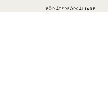
FÖR ÅTERFÖRSÄLJARE
o Home
ÅF-sida
Kontakt för återförsäljare
n
Reklamation för återförsäljare
er
Bli återförsäljare
Hitta återförsäljare
 oss
 Folders
 Stockholm