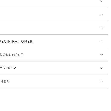
sgrå (#1), ett mjukt tyg i en neutral färg som passar i de flesta hem. Den
uren ger färgen en levande känsla och kan upplevas olika beroende
PECIFIKATIONER
TDOKUMENT
TYGPROV
ONER