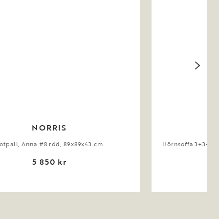
NORRIS
otpall, Anna #8 röd, 89x89x43 cm
Hörnsoffa 3+3-sit
5 850 kr