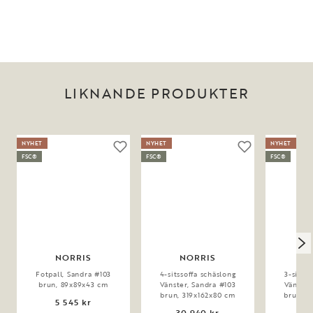
LIKNANDE PRODUKTER
NYHET
NYHET
NYHET
FSC®
FSC®
FSC®
NORRIS
NORRIS
N
Fotpall, Sandra #103
4-sitssoffa schäslong
3-sitss
brun, 89x89x43 cm
Vänster, Sandra #103
Vänster
brun, 319x162x80 cm
brun, 2
5 545 kr
30 940 kr
22