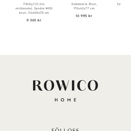
Fåtölj/1,5-sits
Sideboard, Brun,
Soffbord,
mittmodul, Sandra #103
170x42x77 cm
brun, 112x103x78 cm
16 995 kr
4 
9 365 kr
FÖLJ OSS