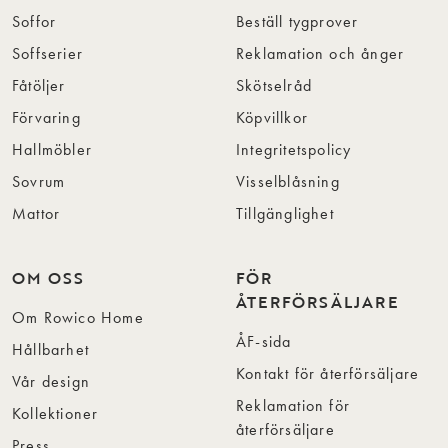
Soffor
Beställ tygprover
Soffserier
Reklamation och ånger
Fåtöljer
Skötselråd
Förvaring
Köpvillkor
Hallmöbler
Integritetspolicy
Sovrum
Visselblåsning
Mattor
Tillgänglighet
OM OSS
FÖR
ÅTERFÖRSÄLJARE
Om Rowico Home
ÅF-sida
Hållbarhet
Kontakt för återförsäljare
Vår design
Reklamation för
Kollektioner
återförsäljare
Press