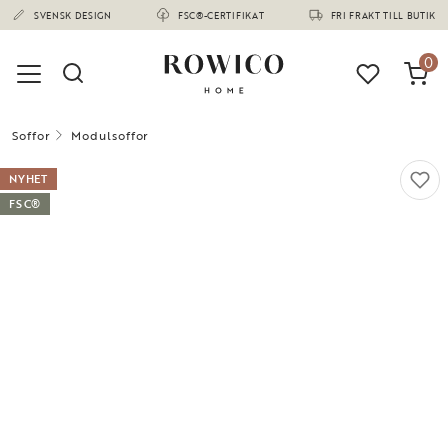
(1673)
SVENSK DESIGN
FSC®-CERTIFIKAT
FRI FRAKT TILL BUTIK
0
Soffor
Modulsoffor
NYHET
FSC®