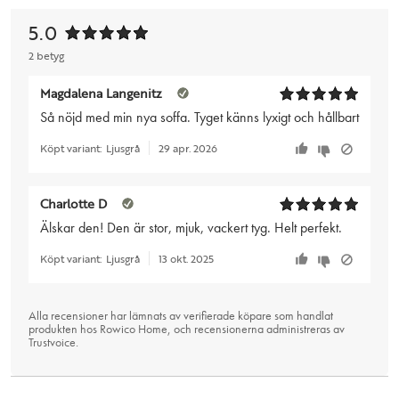
5.0
2 betyg
Magdalena Langenitz
Så nöjd med min nya soffa. Tyget känns lyxigt och hållbart
Köpt variant:
Ljusgrå
29 apr. 2026
Charlotte D
Älskar den! Den är stor, mjuk, vackert tyg. Helt perfekt.
Köpt variant:
Ljusgrå
13 okt. 2025
Alla recensioner har lämnats av verifierade köpare som handlat
produkten hos Rowico Home, och recensionerna administreras av
Trustvoice
.