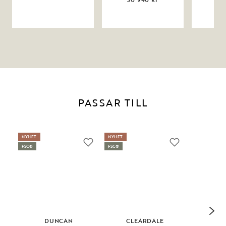
PASSAR TILL
NYHET
NYHET
FSC®
FSC®
DUNCAN
CLEARDALE
BO