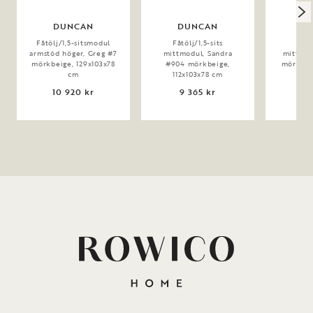
DUNCAN
DUNCAN
D
Fåtölj/1,5-sitsmodul
Fåtölj/1,5-sits
Fåtö
armstöd höger, Greg #7
mittmodul, Sandra
mittmod
mörkbeige, 129x103x78
#904 mörkbeige,
mörkbeig
cm
112x103x78 cm
10 920 kr
9 365 kr
9