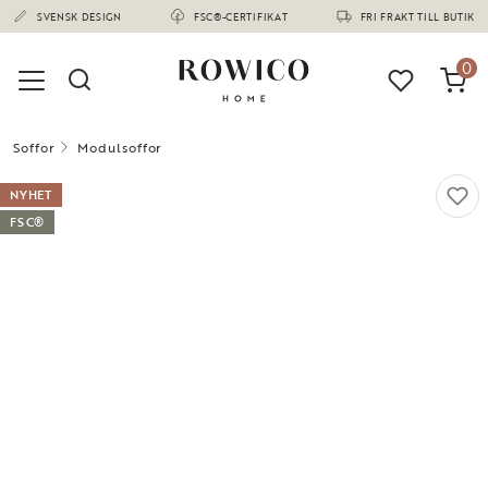
(1673)
SVENSK DESIGN
FSC®-CERTIFIKAT
FRI FRAKT TILL BUTIK
0
Soffor
Modulsoffor
NYHET
FSC®