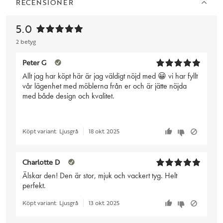
RECENSIONER
5.0
2 betyg
Peter G
Allt jag har köpt här är jag väldigt nöjd med 😀 vi har fyllt
vår lägenhet med möblerna från er och är jätte nöjda
med både design och kvalitet.
Köpt variant:
Ljusgrå
18 okt. 2025
Charlotte D
Älskar den! Den är stor, mjuk och vackert tyg. Helt
perfekt.
Köpt variant:
Ljusgrå
13 okt. 2025