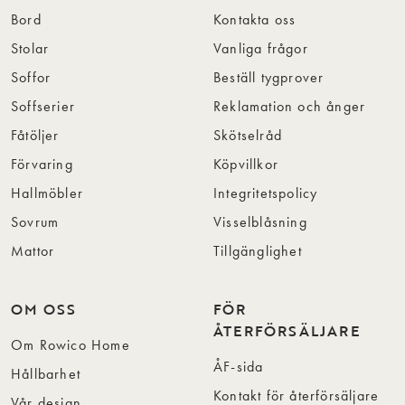
Bord
Kontakta oss
Stolar
Vanliga frågor
Soffor
Beställ tygprover
Soffserier
Reklamation och ånger
Fåtöljer
Skötselråd
Förvaring
Köpvillkor
Hallmöbler
Integritetspolicy
Sovrum
Visselblåsning
Mattor
Tillgänglighet
OM OSS
FÖR
ÅTERFÖRSÄLJARE
Om Rowico Home
ÅF-sida
Hållbarhet
Kontakt för återförsäljare
Vår design