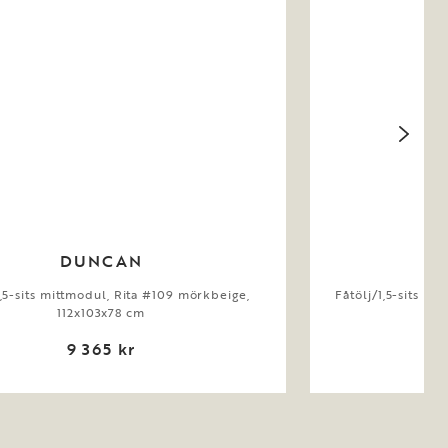
DUNCAN
1,5-sits mittmodul, Rita #109 mörkbeige,
Fåtölj/1,5-sits m
112x103x78 cm
9 365 kr