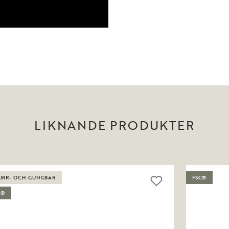
LIKNANDE PRODUKTER
URR- OCH GUNGBAR
FSC®
C®