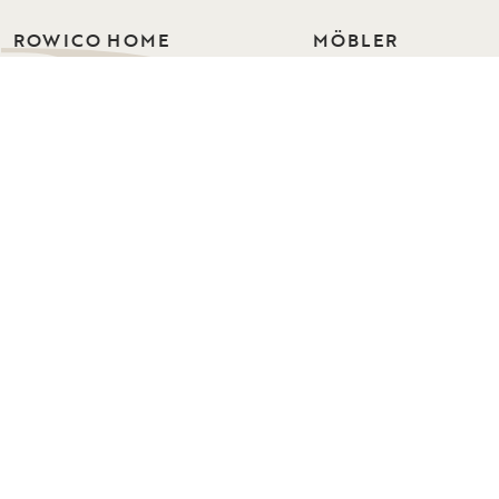
ROWICO HOME
MÖBLER
Bord
Vi skapar möbler i skandinavisk design
med fokus på hållbarhet. För hem där
Stolar
vardagen pågår, familjen växer och
Soffor
vännerna stannar länge. Sedan 1971.
Soffserier
Fåtöljer
WHERE YOUR LIFE IS
Förvaring
Hallmöbler
Sovrum
Mattor
© Rowico Home 2026