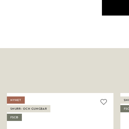
NYHET
SN
SNURR- OCH GUNGBAR
FS
FSC®