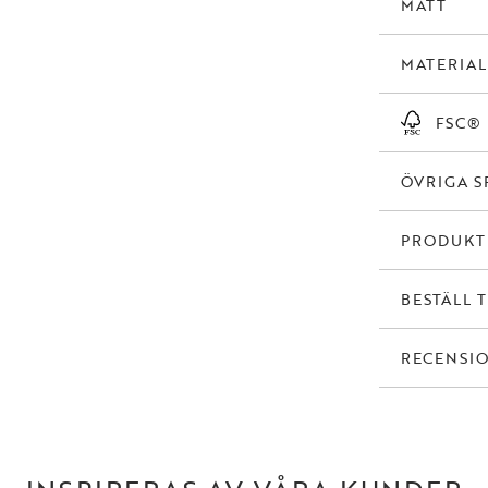
MÅTT
MATERIAL
FSC®
ÖVRIGA S
PRODUK
BESTÄLL 
RECENSI