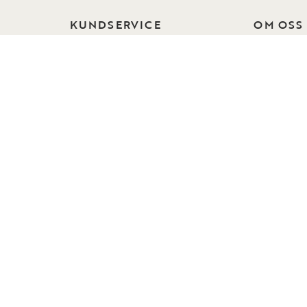
KUNDSERVICE
OM OSS
Kontakta oss
Om Rowic
Vanliga frågor
Hållbarhet
Beställ tygprover
Vår desig
Reklamation och ånger
Kollektion
Skötselråd
Press
Köpvillkor
Jobba hos
Integritetspolicy
Collection
Visselblåsning
Instashop
Tillgänglighet
Showroom