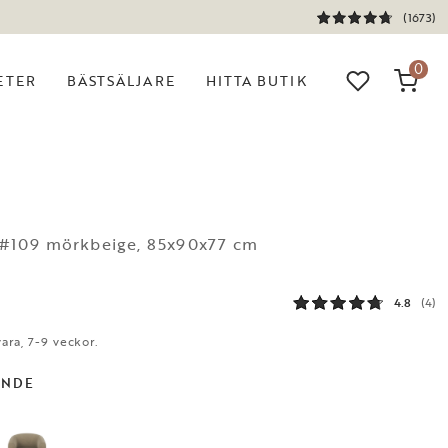
(1673)
0
ETER
BÄSTSÄLJARE
HITTA BUTIK
a #109 mörkbeige, 85x90x77 cm
4.8
(4)
ara, 7-9 veckor.
ANDE