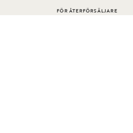
FÖR ÅTERFÖRSÄLJARE
o Home
ÅF-sida
Kontakt för återförsäljare
n
Reklamation för återförsäljare
er
Bli återförsäljare
Hitta återförsäljare
 oss
 Folders
 Stockholm