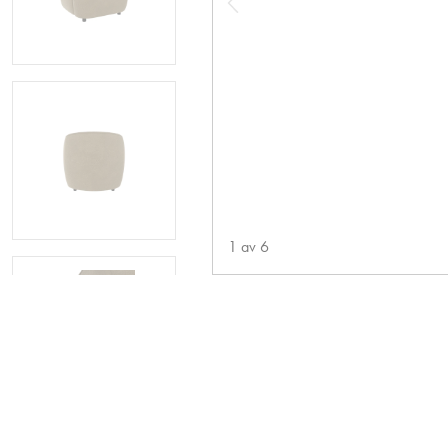
1
av
6