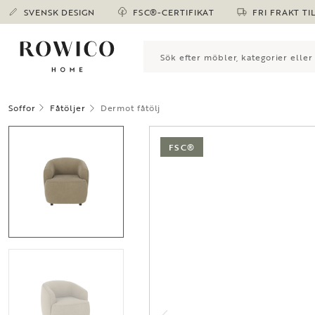
SVENSK DESIGN
FSC®-CERTIFIKAT
FRI FRAKT TI
Soffor
Fåtöljer
Dermot fåtölj
FSC®