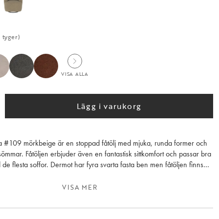
 tyger)
VISA ALLA
Lägg i varukorg
ita #109 mörkbeige är en stoppad fåtölj med mjuka, runda former och
lsömmar. Fåtöljen erbjuder även en fantastisk sittkomfort och passar bra
de flesta soffor. Dermot har fyra svarta fasta ben men fåtöljen finns
ed 360-graders snurr- samt gungfunktion.
VISA MER
åtölj är Dermot klädd i samma tyg som populära Norris soffa i Anna
en fåtöljen går även att beställa i valfritt tyg från vårt
iment.