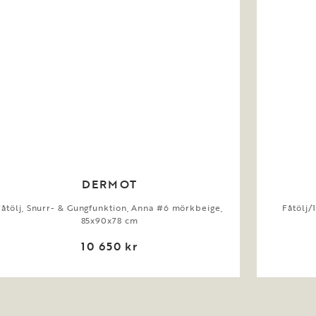
DERMOT
Fåtölj, Snurr- & Gungfunktion, Anna #6 mörkbeige,
Fåtölj/
85x90x78 cm
10 650 kr