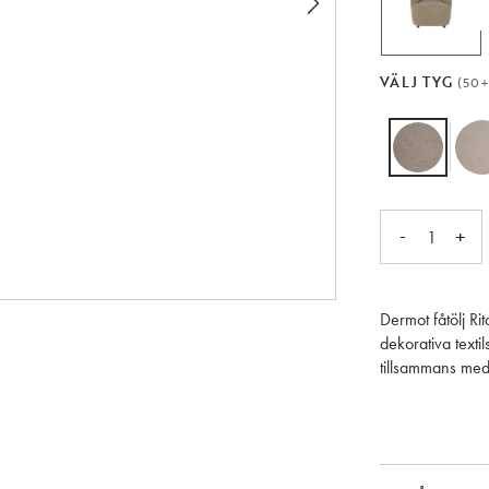
VÄLJ TYG
(50+
-
+
1
Dermot fåtölj R
dekorativa texti
tillsammans med 
även att köpa m
Som lagerförd f
ljusbeige (#2), m
beställningssort