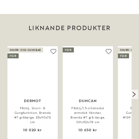
LIKNANDE PRODUKTER
SNURR- OCH GUNGBAR
FSC®
SNURR- OCH
FSC®
FSC®
DERMOT
DUNCAN
D
Fåtölj, Snurr- &
Fåtölj/1,5-sitsmodul
Fåtöl
Gungfunktion, Brenda
armstöd Vänster,
Gungfun
#7 gråbeige, 85x90x78
Brenda #7 grå-beige,
#109 gråb
cm
129x103x78 cm
10 020 kr
10 650 kr
10