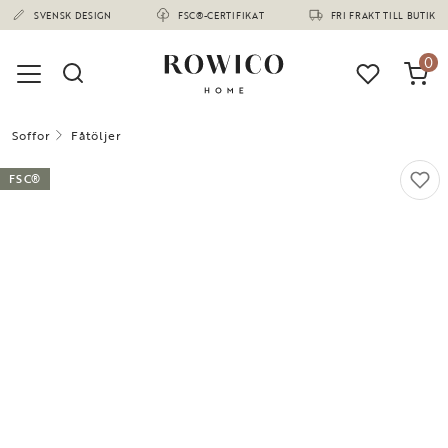
(1673)
SVENSK DESIGN
FSC®-CERTIFIKAT
FRI FRAKT TILL BUTIK
0
Soffor
Fåtöljer
FSC®