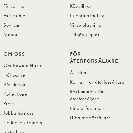
Förvaring
Köpvillkor
Hallmöbler
Integritetspolicy
Sovrum
Visselblåsning
Mattor
Tillgänglighet
OM OSS
FÖR
ÅTERFÖRSÄLJARE
Om Rowico Home
ÅF-sida
Hållbarhet
Kontakt för återförsäljare
Vår design
Reklamation för
Kollektioner
återförsäljare
Press
Bli återförsäljare
Jobba hos oss
Hitta återförsäljare
Collection Folders
Instashop