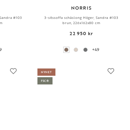
NORRIS
, Sandra #103
3-sitssoffa schäslong Höger, Sandra #103
cm
brun, 226x162x80 cm
22 950 kr
9
+49
NYHET
FSC®