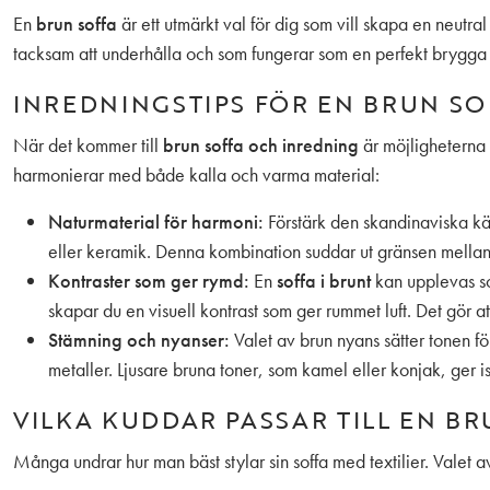
En
brun soffa
är ett utmärkt val för dig som vill skapa en neutral 
tacksam att underhålla och som fungerar som en perfekt brygga 
INREDNINGSTIPS FÖR EN BRUN SO
När det kommer till
brun soffa och inredning
är möjligheterna
harmonierar med både kalla och varma material:
Naturmaterial för harmoni:
Förstärk den skandinaviska k
eller keramik. Denna kombination suddar ut gränsen mellan
Kontraster som ger rymd:
En
soffa i brunt
kan upplevas so
skapar du en visuell kontrast som ger rummet luft. Det gör att
Stämning och nyanser:
Valet av brun nyans sätter tonen f
metaller. Ljusare bruna toner, som kamel eller konjak, ger i
VILKA KUDDAR PASSAR TILL EN BR
Många undrar hur man bäst stylar sin soffa med textilier. Valet 