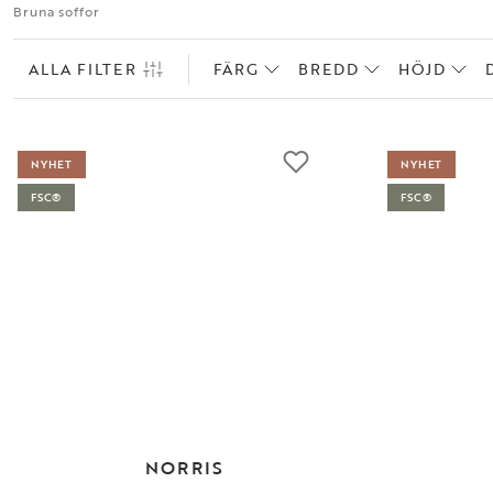
Bruna soffor
ALLA FILTER
FÄRG
BREDD
HÖJD
NYHET
NYHET
FSC®
FSC®
NORRIS