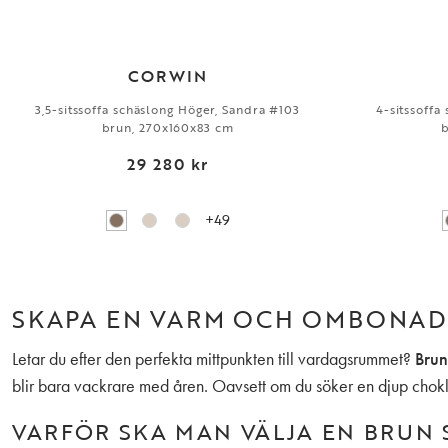
CORWIN
3,5-sitssoffa schäslong Höger, Sandra #103
4-sitssoffa
brun, 270x160x83 cm
b
29 280 kr
+49
SKAPA EN VARM OCH OMBONAD 
Letar du efter den perfekta mittpunkten till vardagsrummet?
Brun
blir bara vackrare med åren. Oavsett om du söker en djup chokl
VARFÖR SKA MAN VÄLJA EN BRUN 