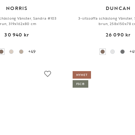
NORRIS
DUNCAN
schäslong Vänster, Sandra #103
3-sitssoffa schäslong Vänster
run, 319x162x80 cm
brun, 258x150x78 
30 940 kr
26 090 kr
+49
+4
NYHET
FSC®