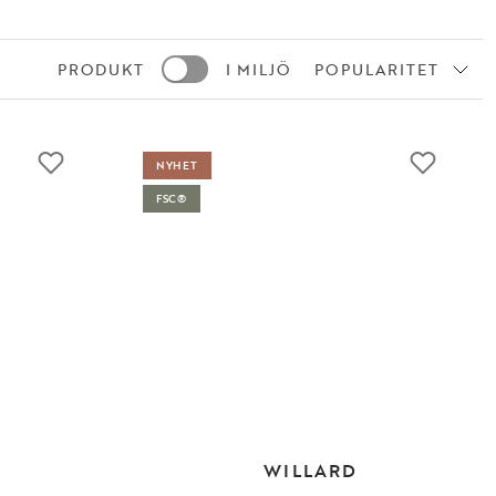
PRODUKT
I MILJÖ
POPULARITET
NYHET
FSC®
WILLARD