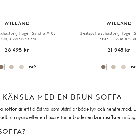
WILLARD
WILLARD
 schäslong Höger, Sandra #103
3-sitssoffa schäslong Höger,
run, 312x161x70 cm
brun, 234x161x70 
28 495 kr
21 945 kr
+49
+4
KÄNSLA MED EN BRUN SOFFA
a soffor
är ett tidlöst val som utstrålar både lyx och hemtrevnad. 
adbrun nyans eller en ljusare ton erbjuder en
brun soffa
en mångs
SOFFA?