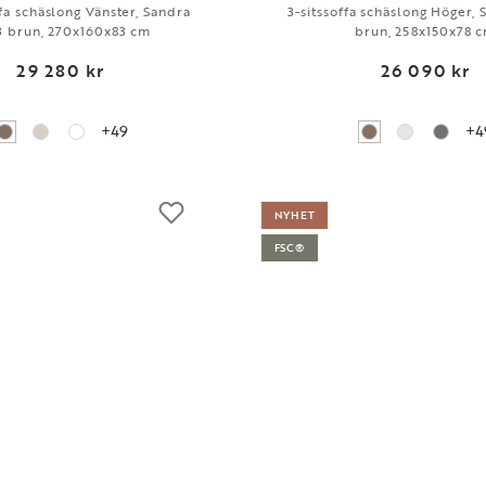
ffa schäslong Vänster, Sandra
3-sitssoffa schäslong Höger,
3 brun, 270x160x83 cm
brun, 258x150x78 
29 280 kr
26 090 kr
+49
+4
NYHET
FSC®