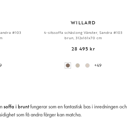
WILLARD
 Sandra #103
4-sitssoffa schäslong Vänster, Sandra #103
cm
brun, 312x161x70 cm
28 495 kr
9
+49
En
soffa i brunt
fungerar som en fantastisk bas i inredningen och
idighet som få andra färger kan matcha.