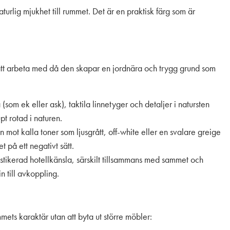
 naturlig mjukhet till rummet. Det är en praktisk färg som är
att arbeta med då den skapar en jordnära och trygg grund som
ä (som ek eller ask), taktila linnetyger och detaljer i natursten
t rotad i naturen.
t kalla toner som ljusgrått, off-white eller en svalare greige
t på ett negativt sätt.
stikerad hotellkänsla, särskilt tillsammans med sammet och
n till avkoppling.
mets karaktär utan att byta ut större möbler: