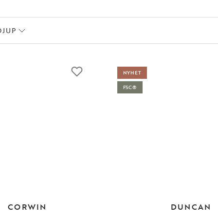
DJUP
NYHET
FSC®
CORWIN
DUNCAN