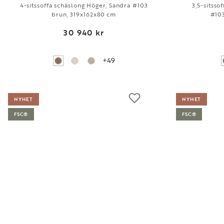
4-sitssoffa schäslong Höger, Sandra #103
3,5-sitsso
brun, 319x162x80 cm
#10
30 940 kr
+49
NYHET
NYHET
FSC®
FSC®