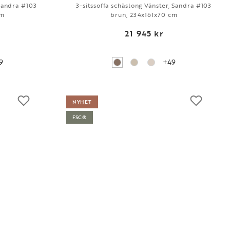
 Sandra #103
3-sitssoffa schäslong Vänster, Sandra #103
cm
brun, 234x161x70 cm
21 945 kr
9
+49
NYHET
FSC®