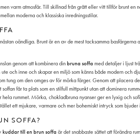
men varm atmosfär. Till skillnad från grått eller vitt tillför brunt en
mellan moderna och klassiska inredningsstilar.
FFA
 nästan oändliga. Brunt är en av de mest tacksamma basfärgerna 
änslan genom att kombinera din
bruna soffa
med detaljer i ljust tr
 ute och inne och skapar en miljö som känns både modern och djup
m tung om den omges av för mörka färger. Genom att placera den mo
 soffan får ta plats som en stilfull mittpunkt utan att dominera rumme
ör hela rummet. Mörka, chokladbruna nyanser ger en lyxig och sofi
stället ett mjukare, varmare och mer bohemiskt intryck som bjuder i
UN SOFFA?
av
kuddar till en brun soffa
är det snabbaste sättet att förändra rum