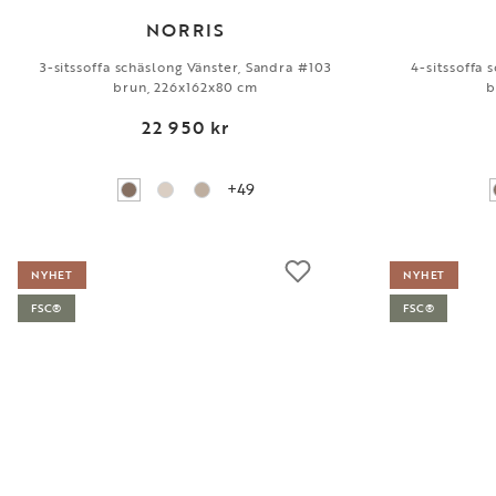
NORRIS
3-sitssoffa schäslong Vänster, Sandra #103
4-sitssoffa 
brun, 226x162x80 cm
b
22 950 kr
+49
NYHET
NYHET
FSC®
FSC®