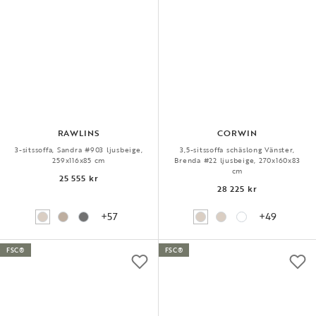
RAWLINS
CORWIN
3-sitssoffa, Sandra #903 ljusbeige,
3,5-sitssoffa schäslong Vänster,
259x116x85 cm
Brenda #22 ljusbeige, 270x160x83
cm
25 555 kr
28 225 kr
+57
+49
FSC®
FSC®