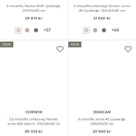
3-sitssoffa, Rachel #109 ljusbeige,
3-sitssoffa schäslong Vänster, Anna
259x116x85 cm
#2 ljusbeige, 226x162x80 cm
29 815 kr
21 820 kr
+57
+49
FSC®
FSC®
CORWIN
DUNCAN
3,5-sitssoffa schäslong Vänster,
3-sitssoffa, Anna #2 ljusbeige,
Anna #20 benvit, 270x160x83 cm
258x103x78 cm
30 355 kr
23 960 kr