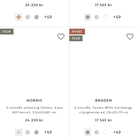
24 230 kr
17 565 kr
+49
+49
FSC®
NYHET
FSC®
NORRIS
BRADEN
3-sitssoffa schäslong Vänster, Anna
3-sitssoffa, Sandra #904 mörkbeige,
#20 benvit, 226x162x80 cm
vitpigmenterad, 216x87x78 cm
24 230 kr
17 565 kr
+49
+49