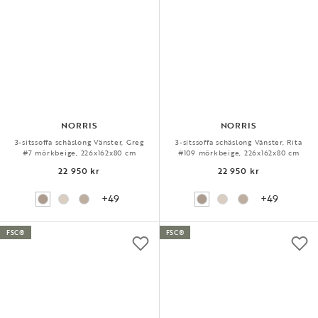
NORRIS
NORRIS
3-sitssoffa schäslong Vänster, Greg
3-sitssoffa schäslong Vänster, Rita
#7 mörkbeige, 226x162x80 cm
#109 mörkbeige, 226x162x80 cm
22 950 kr
22 950 kr
+49
+49
FSC®
FSC®