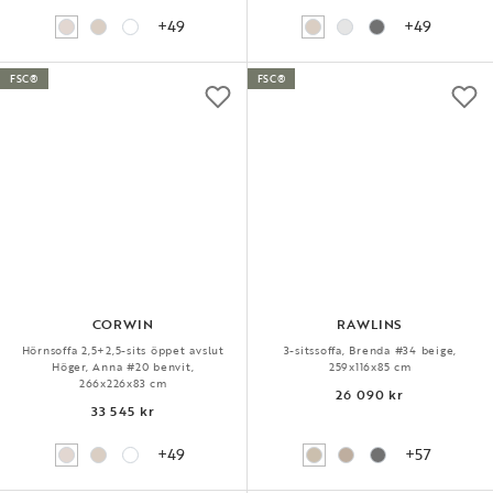
+49
+49
FSC®
FSC®
CORWIN
RAWLINS
Hörnsoffa 2,5+2,5-sits öppet avslut
3-sitssoffa, Brenda #34 beige,
Höger, Anna #20 benvit,
259x116x85 cm
266x226x83 cm
26 090 kr
33 545 kr
+49
+57