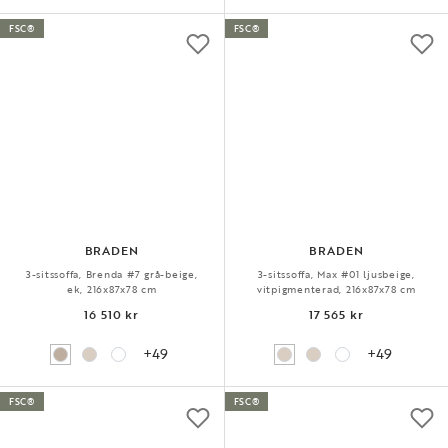
FSC®
FSC®
BRADEN
BRADEN
3-sitssoffa, Brenda #7 grå-beige,
3-sitssoffa, Max #01 ljusbeige,
ek, 216x87x78 cm
vitpigmenterad, 216x87x78 cm
16 510 kr
17 565 kr
+49
+49
FSC®
FSC®