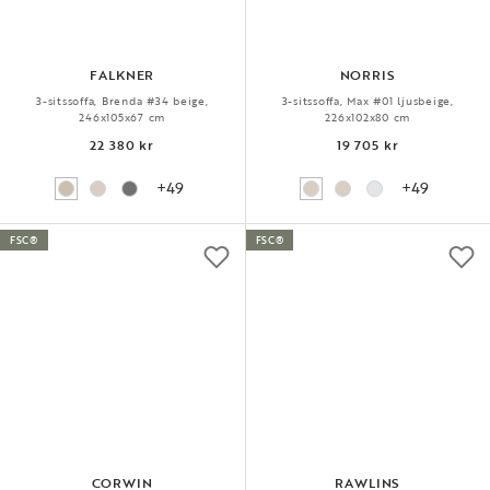
FALKNER
NORRIS
3-sitssoffa, Brenda #34 beige,
3-sitssoffa, Max #01 ljusbeige,
246x105x67 cm
226x102x80 cm
22 380 kr
19 705 kr
+49
+49
FSC®
FSC®
CORWIN
RAWLINS