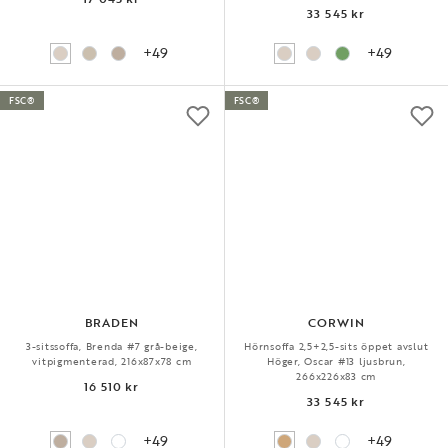
33 545 kr
+49
+49
FSC®
FSC®
BRADEN
CORWIN
3-sitssoffa, Brenda #7 grå-beige,
Hörnsoffa 2,5+2,5-sits öppet avslut
vitpigmenterad, 216x87x78 cm
Höger, Oscar #13 ljusbrun,
266x226x83 cm
16 510 kr
33 545 kr
+49
+49