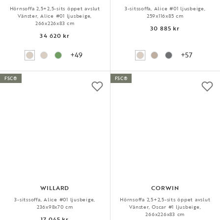
Hörnsoffa 2,5+2,5-sits öppet avslut
3-sitssoffa, Alice #01 ljusbeige,
Vänster, Alice #01 ljusbeige,
259x116x85 cm
266x226x83 cm
30 885 kr
34 620 kr
+49
+57
FSC®
FSC®
WILLARD
CORWIN
3-sitssoffa, Alice #01 ljusbeige,
Hörnsoffa 2,5+2,5-sits öppet avslut
236x98x70 cm
Vänster, Oscar #1 ljusbeige,
266x226x83 cm
17 045 kr