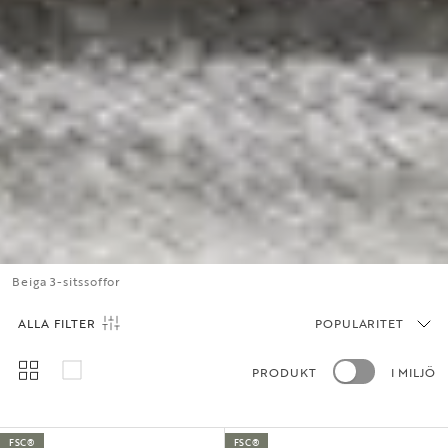
Beiga 3-sitssoffor
ALLA FILTER
POPULARITET
PRODUKT
I MILJÖ
FSC®
FSC®