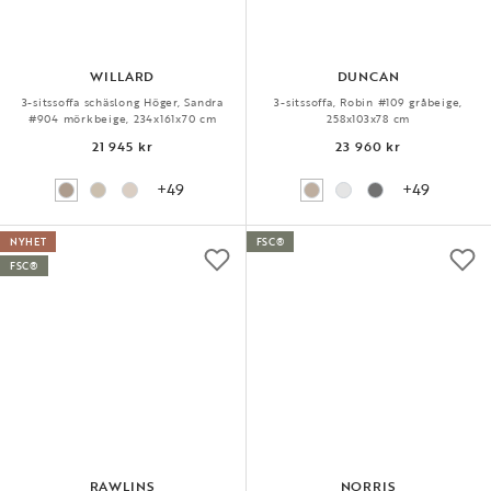
WILLARD
DUNCAN
3-sitssoffa schäslong Höger, Sandra
3-sitssoffa, Robin #109 gråbeige,
#904 mörkbeige, 234x161x70 cm
258x103x78 cm
21 945 kr
23 960 kr
+49
+49
NYHET
FSC®
FSC®
RAWLINS
NORRIS