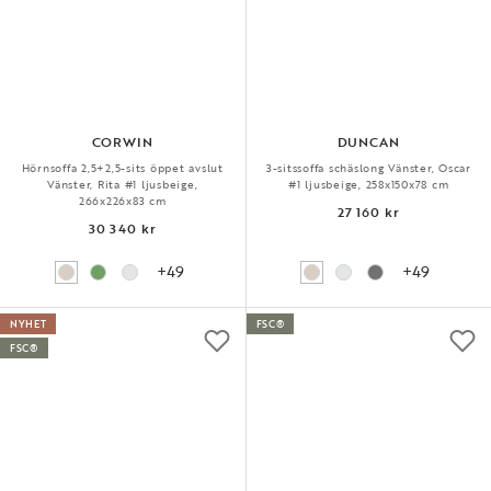
CORWIN
DUNCAN
Hörnsoffa 2,5+2,5-sits öppet avslut
3-sitssoffa schäslong Vänster, Oscar
Vänster, Rita #1 ljusbeige,
#1 ljusbeige, 258x150x78 cm
266x226x83 cm
27 160 kr
30 340 kr
+49
+49
NYHET
FSC®
FSC®