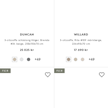
DUNCAN
WILLARD
3-sitssoffa schäslong Höger, Brenda
3-sitssoffa, Rita #109 mörkbeige,
#34 beige, 258x150x78 cm
236x98x70 cm
25 025 kr
17 690 kr
+49
+49
FSC®
FSC®