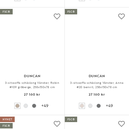
FSC®
FSC®
DUNCAN
DUNCAN
3-sitssoffa schäslong Vänster, Robin
3-sitssoffa schäslong Vänster, Anna
#109 gråbeige, 258x150x78 cm
#20 benvit, 258x150x78 cm
27 160 kr
27 160 kr
+49
+49
NYHET
FSC®
FSC®