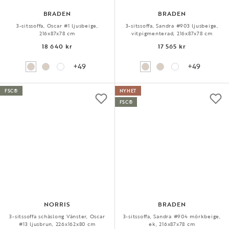
BRADEN
BRADEN
3-sitssoffa, Oscar #1 ljusbeige,
3-sitssoffa, Sandra #903 ljusbeige,
216x87x78 cm
vitpigmenterad, 216x87x78 cm
18 640 kr
17 565 kr
+49
+49
FSC®
NYHET
FSC®
NORRIS
BRADEN
3-sitssoffa schäslong Vänster, Oscar
3-sitssoffa, Sandra #904 mörkbeige,
#13 ljusbrun, 226x162x80 cm
ek, 216x87x78 cm