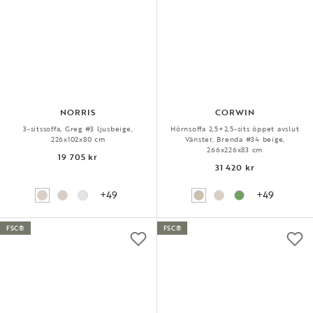
NORRIS
CORWIN
3-sitssoffa, Greg #3 ljusbeige,
Hörnsoffa 2,5+2,5-sits öppet avslut
226x102x80 cm
Vänster, Brenda #34 beige,
266x226x83 cm
19 705 kr
31 420 kr
+49
+49
FSC®
FSC®