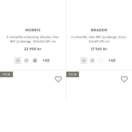
NORRIS
BRADEN
3-sitssoffa schäslong Vänster, Max
3-sitssoffa, Max #01 ljusbeige, brun,
#01 ljusbeige, 226x162x80 cm
216x87x78 cm
22 950 kr
17 565 kr
+49
+49
FSC®
FSC®