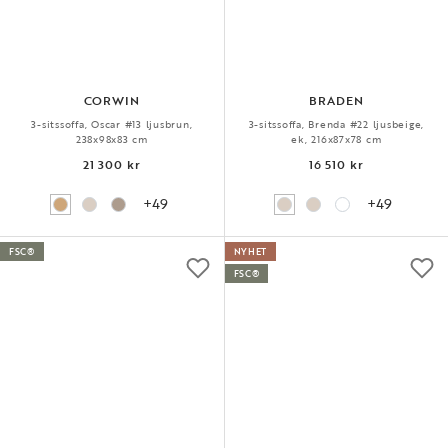
CORWIN
BRADEN
3-sitssoffa, Oscar #13 ljusbrun,
3-sitssoffa, Brenda #22 ljusbeige,
238x98x83 cm
ek, 216x87x78 cm
21 300 kr
16 510 kr
+49
+49
FSC®
NYHET
FSC®