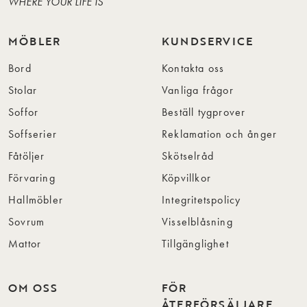
WHERE YOUR LIFE IS
MÖBLER
KUNDSERVICE
Bord
Kontakta oss
Stolar
Vanliga frågor
Soffor
Beställ tygprover
Soffserier
Reklamation och ånger
Fåtöljer
Skötselråd
Förvaring
Köpvillkor
Hallmöbler
Integritetspolicy
Sovrum
Visselblåsning
Mattor
Tillgänglighet
OM OSS
FÖR
ÅTERFÖRSÄLJARE