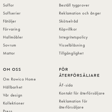
Soffor
Beställ tygprover
Soffserier
Reklamation och ånger
Fåtöljer
Skötselråd
Förvaring
Köpvillkor
Hallmöbler
Integritetspolicy
Sovrum
Visselblåsning
Mattor
Tillgänglighet
OM OSS
FÖR
ÅTERFÖRSÄLJARE
Om Rowico Home
ÅF-sida
Hållbarhet
Kontakt för återförsäljare
Vår design
Reklamation för
Kollektioner
återförsäljare
Press