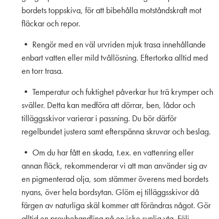
bordets toppskiva, för att bibehålla motståndskraft mot
fläckar och repor.
• Rengör med en väl urvriden mjuk trasa innehållande
enbart vatten eller mild tvållösning. Eftertorka alltid med
en torr trasa.
• Temperatur och fuktighet påverkar hur trä krymper och
sväller. Detta kan medföra att dörrar, ben, lådor och
tilläggsskivor varierar i passning. Du bör därför
regelbundet justera samt efterspänna skruvar och beslag.
• Om du har fått en skada, t.ex. en vattenring eller
annan fläck, rekommenderar vi att man använder sig av
en pigmenterad olja, som stämmer överens med bordets
nyans, över hela bordsytan. Glöm ej tilläggsskivor då
färgen av naturliga skäl kommer att förändras något. Gör
alltid en provbehandling på en icke synlig yta. Följ