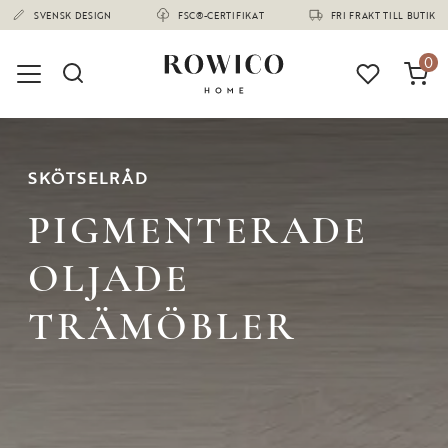
(1678)
SVENSK DESIGN
FSC®-CERTIFIKAT
FRI FRAKT TILL BUTIK
0
SKÖTSELRÅD
PIGMENTERADE
OLJADE
TRÄMÖBLER