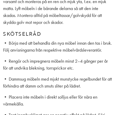
varsamt och monteras på en ren och mjuk yta, t.ex. en mjuk
matta. Lyft möbeln i de bärande delarna så att den inte
skadas. Montera alltid på möbeltassar/golvskydd för att
skydda golv mot repor och skador.
SKÖTSELRÅD
• Börja med att behandla din nya möbel innan den tas i bruk.
Följ anvisningarna från respektive möbelvårdsleverantör.
• Rengör och impregnera möbeln minst 2–4 gånger per år
för att undvika blekning, torrsprickor etc.
• Dammsug möbeln med mjukt munstycke regelbundet för att
förhindra att damm och smuts sliter på lädret.
• Placera inte möbeln i direkt solljus eller för nära en
värmekälla.
• Torrt inomhusklimat ger en negativ effekt på lädret. Sörj