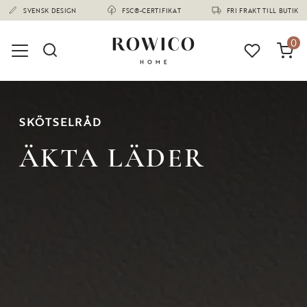
(1668)
SVENSK DESIGN
FSC®-CERTIFIKAT
FRI FRAKT TILL BUTIK
0
SKÖTSELRÅD
ÄKTA LÄDER