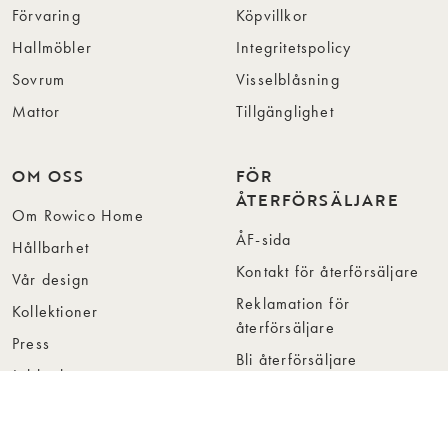
Förvaring
Köpvillkor
Hallmöbler
Integritetspolicy
Sovrum
Visselblåsning
Mattor
Tillgänglighet
OM OSS
FÖR
ÅTERFÖRSÄLJARE
Om Rowico Home
ÅF-sida
Hållbarhet
Kontakt för återförsäljare
Vår design
Reklamation för
Kollektioner
återförsäljare
Press
Bli återförsäljare
Jobba hos oss
Hitta återförsäljare
Collection Folders
Instashop