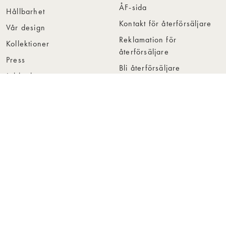
ÅF-sida
Hållbarhet
Kontakt för återförsäljare
Vår design
Reklamation för
Kollektioner
återförsäljare
Press
Bli återförsäljare
Jobba hos oss
Hitta återförsäljare
Collection Folders
Instashop
Showroom Stockholm
© Rowico Home 2026