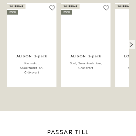
SNURRBAR
SNURRBAR
SNURRBAR
FSC®
FSC®
ALISON
2-pack
ALISON
2-pack
LOWE
Karmstol,
Stol, Snurrfunktion,
Ka
Snurrfunktion,
Grå/svart
Snur
Grå/svart
Gr
PASSAR TILL