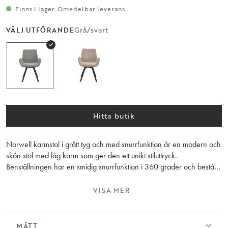
Finns i lager. Omedelbar leverans.
Grå/svart
VÄLJ UTFÖRANDE
Hitta butik
Norwell karmstol i grått tyg och med snurrfunktion är en modern och
skön stol med låg karm som ger den ett unikt stiluttryck.
Benställningen har en smidig snurrfunktion i 360 grader och består
av pulverlackerad metall med sandstruktur. Finns även med beige
sits. Säljs endast i 2-pack.
VISA MER
MÅTT