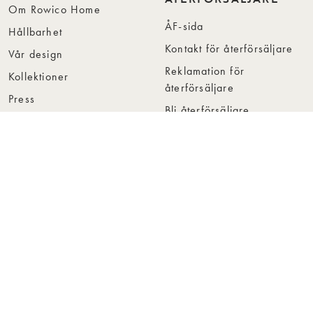
Om Rowico Home
ÅF-sida
Hållbarhet
Kontakt för återförsäljare
Vår design
Reklamation för
Kollektioner
återförsäljare
Press
Bli återförsäljare
Jobba hos oss
Hitta återförsäljare
Collection Folders
Instashop
Showroom Stockholm
© Rowico Home 2026