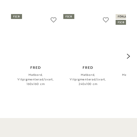
FSC®
FSC®
FÖRLÄNGNING
FSC®
FRED
FRED
CAR
Matbord,
Matbord,
Matbord, 
Vitpigmenterad/svart,
Vitpigmenterad/svart,
220
160x160 cm
240x100 cm