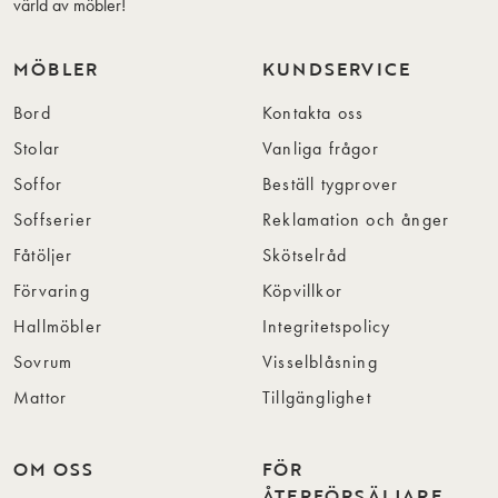
värld av möbler!
MÖBLER
KUNDSERVICE
Bord
Kontakta oss
Stolar
Vanliga frågor
Soffor
Beställ tygprover
Soffserier
Reklamation och ånger
Fåtöljer
Skötselråd
Förvaring
Köpvillkor
Hallmöbler
Integritetspolicy
Sovrum
Visselblåsning
Mattor
Tillgänglighet
OM OSS
FÖR
ÅTERFÖRSÄLJARE