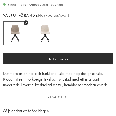
Finns i lager. Omedelbar leverans.
Mörkbeige/svart
VÄLJ UTFÖRANDE
Hitta butik
Dunmore är en nätt och funktionell stol med hög designkänsla.
Klädd i stilren mörkbeige textil och utrustad med ett snurrbart
underrede i svart pulverlackad metall, kombinerar modern estetik
med praktiska egenskaper. Den stoppade sitsen ger hög sittkomfort,
medan 360-graders snurrfunktion och gung-mekanism gör den
VISA MER
både flexibel och bekväm – perfekt vid matbordet eller skrivbordet.
Säljs endast i 2-pack.
Säljs endast av Möbelringen.