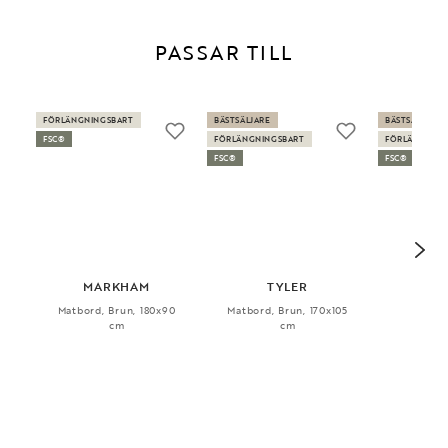
PASSAR TILL
FÖRLÄNGNINGSBART
BÄSTSÄLJARE
BÄSTSÄLJARE
FSC®
FÖRLÄNGNINGSBART
FÖRLÄNGNING
FSC®
FSC®
MARKHAM
TYLER
T
Matbord, Brun, 180x90
Matbord, Brun, 170x105
Ma
cm
cm
Vitpi
170