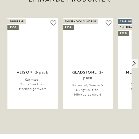
SNURRBAR
SNURR- OCH GUNGBAR
STAPLINGSBA
FSC®
FSC®
SNURRBAR
FSC®
ALISON
2-pack
GLADSTONE
2-
MERR
pack
Karmstol,
Ka
Snurrfunktion,
Snur
Karmstol, Snurr- &
Mörkbeige/svart
Mörkb
Gungfunktion,
Mörkbeige/svart