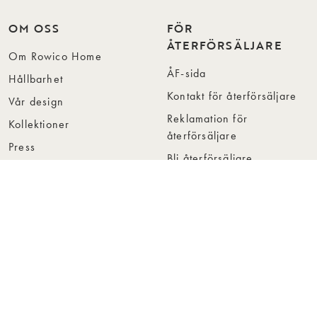
OM OSS
FÖR
ÅTERFÖRSÄLJARE
Om Rowico Home
ÅF-sida
Hållbarhet
Kontakt för återförsäljare
Vår design
Reklamation för
Kollektioner
återförsäljare
Press
Bli återförsäljare
Jobba hos oss
Hitta återförsäljare
Collection Folders
Instashop
Showroom Stockholm
© Rowico Home 2026