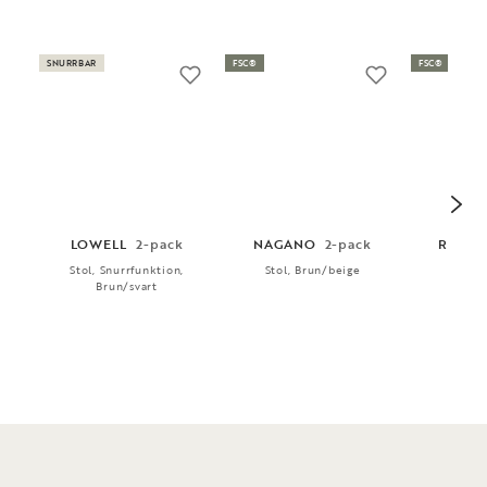
SNURRBAR
FSC®
FSC®
LOWELL
2-pack
NAGANO
2-pack
RODH
Stol, Snurrfunktion,
Stol, Brun/beige
Stol, 
Brun/svart