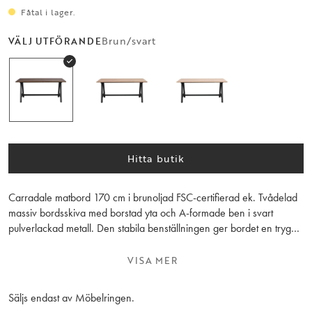
Fåtal i lager.
Brun/svart
VÄLJ UTFÖRANDE
Hitta butik
Carradale matbord 170 cm i brunoljad FSC-certifierad ek. Tvådelad
massiv bordsskiva med borstad yta och A-formade ben i svart
pulverlackad metall. Den stabila benställningen ger bordet en trygg
känsla. Bordsskivan kan kompletteras med 1 eller 2 tilläggsskivor à
50 cm vilket kan göra bordet upp till 270 cm långt. Matbordet ingår i
VISA MER
den flexibla Carradale-serien där du kan utforma bordet som du vill
ha det genom att välja mellan olika former och färger på
Säljs endast av Möbelringen.
bordsskivan samt vilken benställning du vill ha. Tillverkat i Europa.