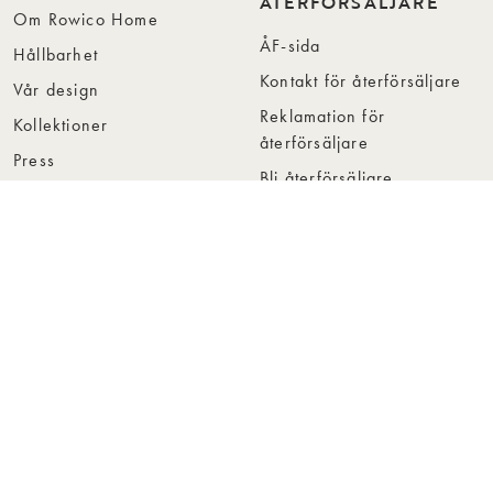
ÅTERFÖRSÄLJARE
Om Rowico Home
ÅF-sida
Hållbarhet
Kontakt för återförsäljare
Vår design
Reklamation för
Kollektioner
återförsäljare
Press
Bli återförsäljare
Jobba hos oss
Hitta återförsäljare
Collection Folders
Instashop
Showroom Stockholm
© Rowico Home 2026