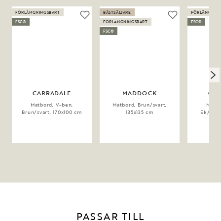
FÖRLÄNGNINGSBART
BÄSTSÄLJARE
FÖRLÄNGNIN
FSC®
FÖRLÄNGNINGSBART
FSC®
FSC®
CARRADALE
MADDOCK
CAR
Matbord, V-ben,
Matbord, Brun/svart,
Matbo
Brun/svart, 170x100 cm
135x135 cm
Ek/svar
PASSAR TILL