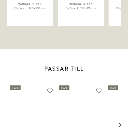
Matbord, V-ben,
Matbord, X-ben,
Matbo
Ek/svart, 170x100 cm
Ek/svart, 220x95 cm
Ek/svar
PASSAR TILL
FSC®
FSC®
FSC®