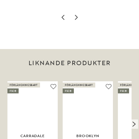
LIKNANDE PRODUKTER
FÖRLÄNGNINGSBART
FÖRLÄNGNINGSBART
FÖRLÄNGNIN
FSC®
FSC®
FSC®
CARRADALE
BROOKLYN
BR