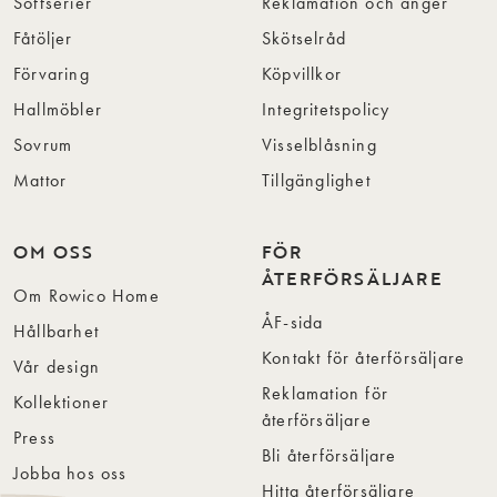
Soffserier
Reklamation och ånger
Fåtöljer
Skötselråd
Förvaring
Köpvillkor
Hallmöbler
Integritetspolicy
Sovrum
Visselblåsning
Mattor
Tillgänglighet
OM OSS
FÖR
ÅTERFÖRSÄLJARE
Om Rowico Home
ÅF-sida
Hållbarhet
Kontakt för återförsäljare
Vår design
Reklamation för
Kollektioner
återförsäljare
Press
Bli återförsäljare
Jobba hos oss
Hitta återförsäljare