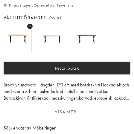
Finns i lager. Omedelbar leverans.
Ek/svart
VÄLJ UTFÖRANDE
Hitta butik
Brooklyn matbord i längden 170 cm med bordsskiva i lackad ek och
med svarta X-ben i pulverlackad metall med sandstruktur.
Bordsskivan är tillverkad i massiv, fingerskarvad, europeisk lackad
ek. Skivan har en lätt borstad finish och kan kompletteras med 1
eller 2 tilläggsskivor a 50 cm. Matbordet ingår i den flexibla
VISA MER
Brooklyn Serien - du kan själv genom tre enkla val utforma ditt
matbord som just du vill ha det - välj färg/utförande, storlek och typ
Säljs endast av Möbelringen.
av underrede. I den breda Brooklyn Serien ingår även förvaring,