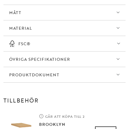
soffbord och tv-bänk - samtliga delar är FSC®-certifierade.
MÅTT
MATERIAL
FSC®
ÖVRIGA SPECIFIKATIONER
PRODUKTDOKUMENT
TILLBEHÖR
GÅR ATT KÖPA TILL 2
BROOKLYN