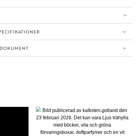
 praktisk avlastning i vardagen.
ion av flexibilitet, funktion och skandinavisk formkänsla är Kilian
tt elegant tillskott till det moderna hemmet.
PECIFIKATIONER
TDOKUMENT