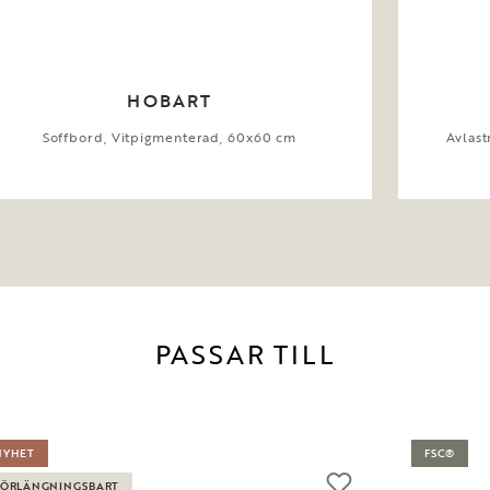
HOBART
Soffbord, Vitpigmenterad, 60x60 cm
Avlas
PASSAR TILL
NYHET
FSC®
FÖRLÄNGNINGSBART