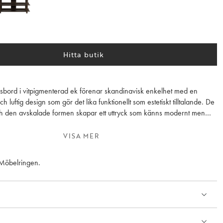
Hitta butik
ngsbord i vitpigmenterad ek förenar skandinavisk enkelhet med en
 luftig design som gör det lika funktionellt som estetiskt tilltalande. De
ch den avskalade formen skapar ett uttryck som känns modernt men
, och som gör bordet enkelt att integrera i hemmets olika miljöer.
VISA MER
tiga konstruktion och genomtänkta proportioner kan Kilian stå fritt i
gör det till en flexibel möbel med många användningsområden. Placera
 Möbelringen.
ffa för att skapa en naturlig avgränsning, använd det som en diskret
er låt det stå längs en vägg som ett stilrent avlastningsbord –
r många.
t möblera med och bidrar till ett harmoniskt helhetsintryck oavsett var det
ngerar lika bra som dekorativ yta för lampor, vaser och personliga