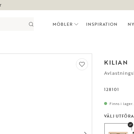
T
MÖBLER
INSPIRATION
N
KILIAN
Avlastnings
128101
Finns i lager
VÄLJ UTFÖR