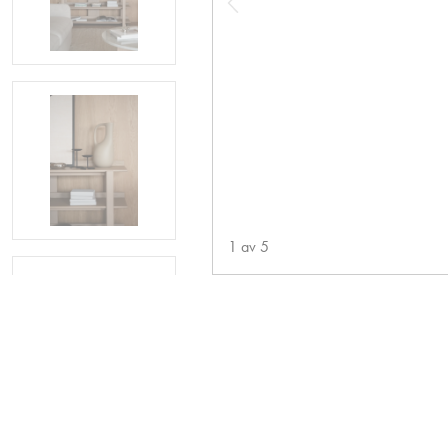
1
av
5