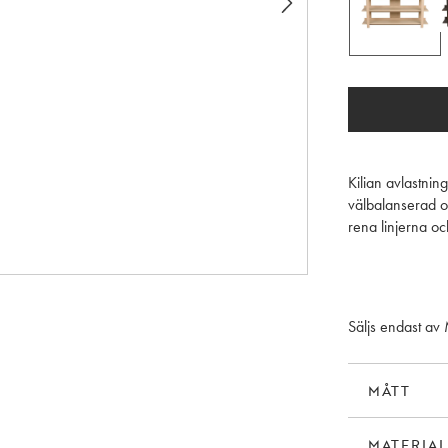
Kilian avlastni
välbalanserad och
rena linjerna o
samtidigt tidlöst
Tack vare sin luf
rummet, vilket 
Säljs endast av
det bakom en so
rumsavdelare ell
möjligheterna ä
MÅTT
Kilian är lätt at
MATERIAL
placeras. Det fu