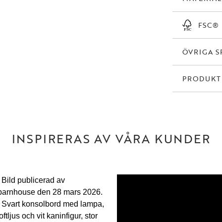
detaljer som för
FSC®
Med sin kombinat
avlastningsbord e
ÖVRIGA S
PRODUK
INSPIRERAS AV VÅRA KUNDER