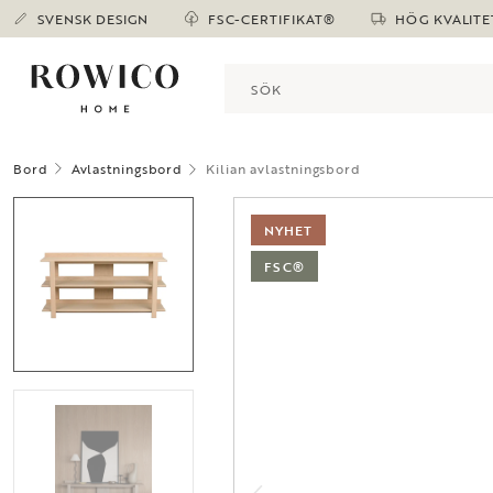
SVENSK DESIGN
FSC-CERTIFIKAT®
HÖG KVALITE
Bord
Avlastningsbord
Kilian avlastningsbord
NYHET
FSC®