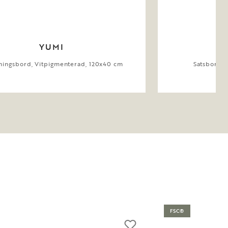
YUMI
tningsbord, Vitpigmenterad, 120x40 cm
Satsbord, 
FSC®