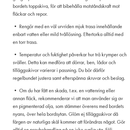
bordets toppskiva, för att bibehålla motståndskraft mot
fläckar och repor.
• Rengör med en väl urvriden mjuk trasa innehållande
enbart vatten eller mild tvållösning. Eftertorka alltid med
en torr trasa.
• Temperatur och fuktighet påverkar hur trä krymper och
sväller. Detta kan medföra att dörrar, ben, lådor och
tilläggsskivor varierar i passning. Du bör därför
regelbundet justera samt efterspänna skruvar och beslag.
• Om du har fått en skada, t.ex. en vattenring eller
annan fläck, rekommenderar vi att man använder sig av
en pigmenterad olja, som stämmer överens med bordets
nyans, över hela bordsytan. Glöm ej tilläggsskivor då
färgen av naturliga skäl kommer att förändras något. Gör
alltid en provbehandling på en icke synlig yta. Följ