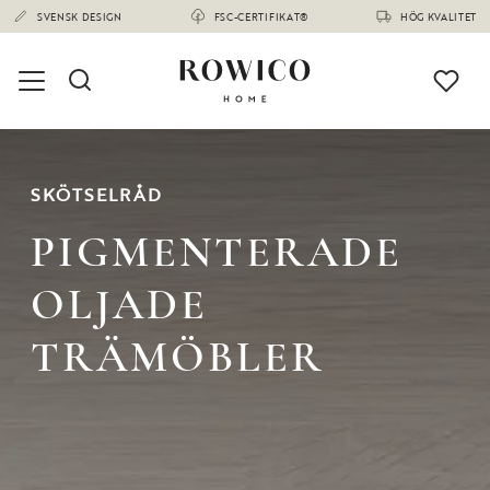
SVENSK DESIGN
FSC-CERTIFIKAT®
HÖG KVALITET
SKÖTSELRÅD
PIGMENTERADE
OLJADE
TRÄMÖBLER