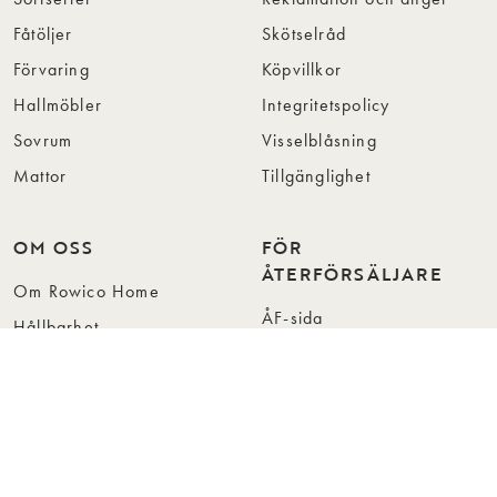
Fåtöljer
Skötselråd
Förvaring
Köpvillkor
Hallmöbler
Integritetspolicy
Sovrum
Visselblåsning
Mattor
Tillgänglighet
OM OSS
FÖR
ÅTERFÖRSÄLJARE
Om Rowico Home
ÅF-sida
Hållbarhet
Kontakt för återförsäljare
Vår design
Reklamation för
Kollektioner
återförsäljare
Press
Bli återförsäljare
Jobba hos oss
Hitta återförsäljare