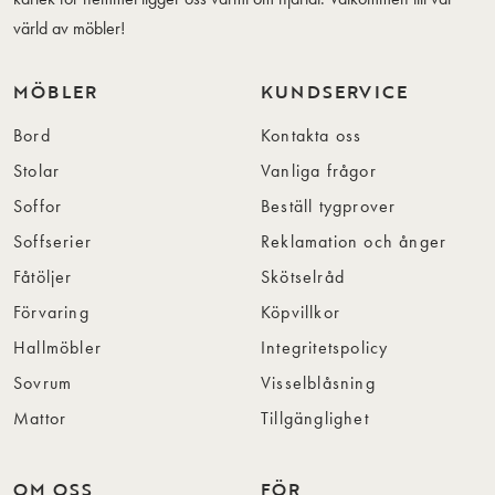
värld av möbler!
MÖBLER
KUNDSERVICE
Bord
Kontakta oss
Stolar
Vanliga frågor
Soffor
Beställ tygprover
Soffserier
Reklamation och ånger
Fåtöljer
Skötselråd
Förvaring
Köpvillkor
Hallmöbler
Integritetspolicy
Sovrum
Visselblåsning
Mattor
Tillgänglighet
OM OSS
FÖR