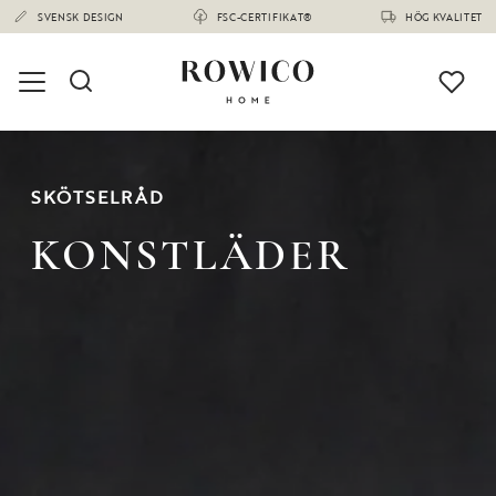
SVENSK DESIGN
FSC-CERTIFIKAT®
HÖG KVALITET
SKÖTSELRÅD
KONSTLÄDER