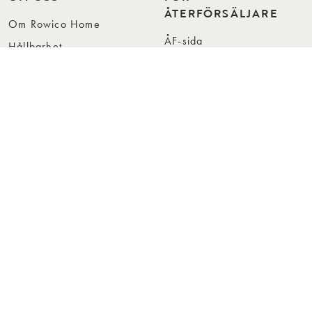
ÅTERFÖRSÄLJARE
Om Rowico Home
ÅF-sida
Hållbarhet
Kontakt för återförsäljare
Vår design
Reklamation för
Kollektioner
återförsäljare
Press
Bli återförsäljare
Jobba hos oss
Hitta återförsäljare
Collection Folders
Instashop
Showroom Stockholm
© Rowico Home 2026