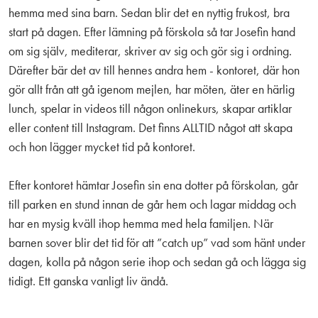
hemma med sina barn. Sedan blir det en nyttig frukost, bra
start på dagen. Efter lämning på förskola så tar Josefin hand
om sig själv, mediterar, skriver av sig och gör sig i ordning.
Därefter bär det av till hennes andra hem - kontoret, där hon
gör allt från att gå igenom mejlen, har möten, äter en härlig
lunch, spelar in videos till någon onlinekurs, skapar artiklar
eller content till Instagram. Det finns ALLTID något att skapa
och hon lägger mycket tid på kontoret.
Efter kontoret hämtar Josefin sin ena dotter på förskolan, går
till parken en stund innan de går hem och lagar middag och
har en mysig kväll ihop hemma med hela familjen. När
barnen sover blir det tid för att ”catch up” vad som hänt under
dagen, kolla på någon serie ihop och sedan gå och lägga sig
tidigt. Ett ganska vanligt liv ändå.