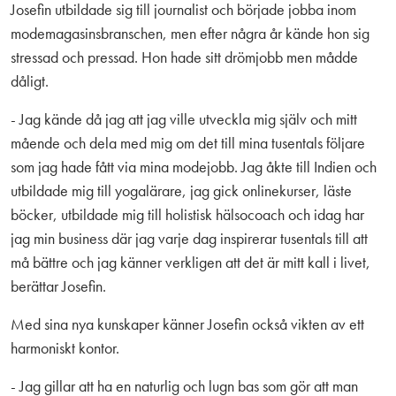
Josefin utbildade sig till journalist och började jobba inom
modemagasinsbranschen, men efter några år kände hon sig
stressad och pressad. Hon hade sitt drömjobb men mådde
dåligt.
- Jag kände då jag att jag ville utveckla mig själv och mitt
mående och dela med mig om det till mina tusentals följare
som jag hade fått via mina modejobb. Jag åkte till Indien och
utbildade mig till yogalärare, jag gick onlinekurser, läste
böcker, utbildade mig till holistisk hälsocoach och idag har
jag min business där jag varje dag inspirerar tusentals till att
må bättre och jag känner verkligen att det är mitt kall i livet,
berättar Josefin.
Med sina nya kunskaper känner Josefin också vikten av ett
harmoniskt kontor.
- Jag gillar att ha en naturlig och lugn bas som gör att man