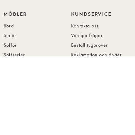
MÖBLER
KUNDSERVICE
Bord
Kontakta oss
Stolar
Vanliga frågor
Soffor
Beställ tygprover
Soffserier
Reklamation och ånger
Fåtöljer
Skötselråd
Förvaring
Köpvillkor
Hallmöbler
Integritetspolicy
Sovrum
Visselblåsning
Mattor
Tillgänglighet
OM OSS
FÖR
ÅTERFÖRSÄLJARE
Om Rowico Home