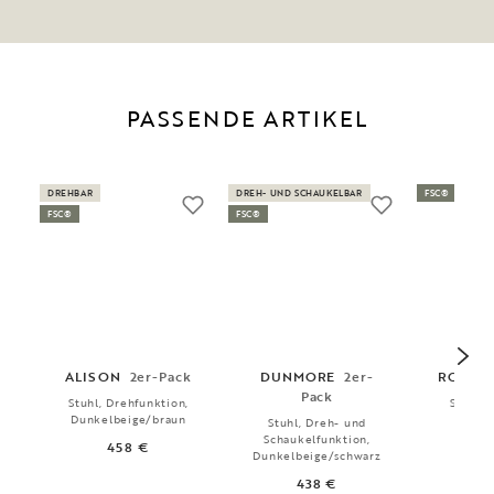
PASSENDE ARTIKEL
DREHBAR
DREH- UND SCHAUKELBAR
FSC®
FSC®
FSC®
ALISON
2er-Pack
DUNMORE
2er-
RODHA
Pack
Stuhl, Drehfunktion,
Stuhl, 
Dunkelbeige/braun
Stuhl, Dreh- und
3
Schaukelfunktion,
458 €
Dunkelbeige/schwarz
438 €