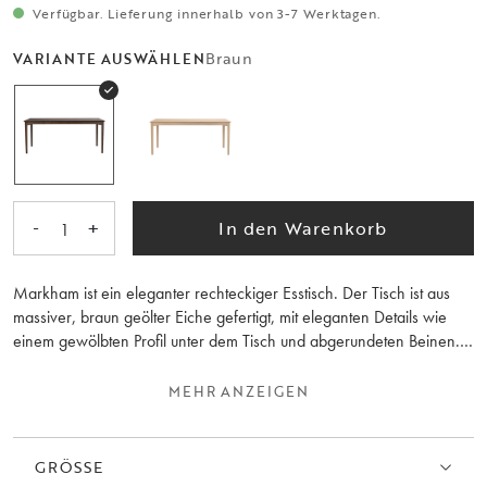
Verfügbar. Lieferung innerhalb von 3-7 Werktagen.
Braun
VARIANTE AUSWÄHLEN
-
+
In den Warenkorb
1
Markham ist ein eleganter rechteckiger Esstisch. Der Tisch ist aus
massiver, braun geölter Eiche gefertigt, mit eleganten Details wie
einem gewölbten Profil unter dem Tisch und abgerundeten Beinen.
Dieses Design macht den Esstisch sehr beliebt und somit über
Generationen hinweg haltbar. Der Esstisch ist individuell anpassbar
MEHR ANZEIGEN
und kann mit einer oder zwei zusätzlichen Platten auf 225 oder 270
cm verlängert werden, wodurch er je nach Anzahl der Gäste
flexibel ist. Markham besteht auch aus einem kleineren Esstisch und
GRÖSSE
einem Relieftisch. Die Kollektion wird zu 100 % aus FSC®-