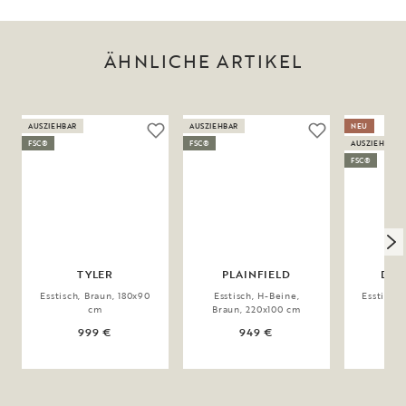
ÄHNLICHE ARTIKEL
AUSZIEHBAR
AUSZIEHBAR
NEU
FSC®
FSC®
AUSZIEHBAR
FSC®
TYLER
PLAINFIELD
DER
Esstisch, Braun, 180x90
Esstisch, H-Beine,
Esstisch,
cm
Braun, 220x100 cm
999 €
949 €
1