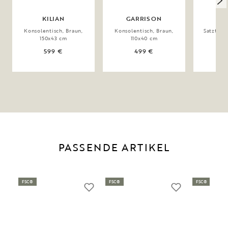
KILIAN
GARRISON
Konsolentisch, Braun,
Konsolentisch, Braun,
Satztisch
150x43 cm
110x40 cm
599 €
499 €
PASSENDE ARTIKEL
FSC®
FSC®
FSC®