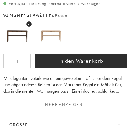
Verfügbar. Lieferung innerhalb von 3-7 Werktagen.
Braun
VARIANTE AUSWÄHLEN
-
+
In den Warenkorb
1
Mit eleganten Details wie einem gewölbten Profil unter dem Regal
und abgerundeten Beinen ist das Markham-Regal ein Möbelstück,
das in die meisten Wohnungen passt. Ein einfaches, schlankes
Design, das eine praktische Schublade mit einem geformten Griff
enthält. Der Tisch ist einfach zu platzieren und kann Jahr für Jahr
MEHR ANZEIGEN
genutzt werden. Der Tisch ist aus 100% FSC®-zertifizierter massiver,
braun geölter Eiche gefertigt. Die Markham-Kollektion besteht auch
aus Esstischen.
GRÖSSE