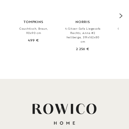
TOMPKINS
NORRIS
TO
Couchtisch, Braun,
4-Sitzer-Sofa Liegesofa
Couchti
90x90 cm
Rechts, Anna #2
90
hellbeige, 319x162x80
499 €
4
cm
2 256 €