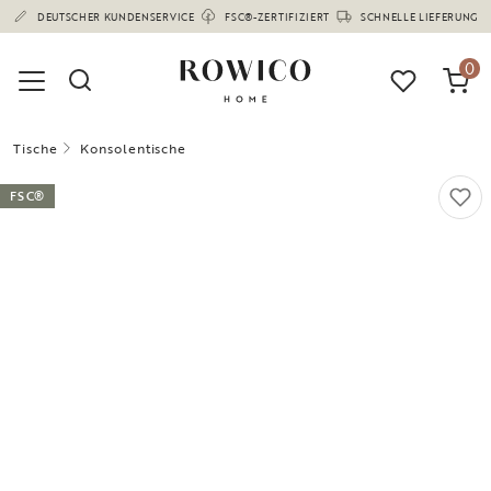
(1682)
DEUTSCHER KUNDENSERVICE
FSC®-ZERTIFIZIERT
SCHNELLE LIEFERUNG
0
Tische
Konsolentische
FSC®