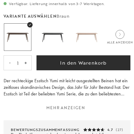
Verfügbar. Lieferung innerhalb von 3-7 Werktagen.
Braun
VARIANTE AUSWÄHLEN
ALLE ANZEIGEN
-
+
In den Warenkorb
1
Der rechteckige Esstisch Yumi mit leicht ausgestellten Beinen hat ein
zeitloses skandinavisches Design, das Jahr für Jahr Bestand hat. Der
Esstisch ist Teil der beliebten Yumi Serie, die zu den beliebtesten
Serien von Rowico Home gehört. Die Tischplatte ist aus braun
lackiertem Eichenfurnier gefertigt. Der Esstisch kann mit bis zu zwei
MEHR ANZEIGEN
weiteren Ansteckplatten ergänzt werden und hat eine maximale
Länge von 280 cm. Kombinieren Sie ihn ruhig mit anderen Möbeln
aus der Yumi Serie.
BEWERTUNGSZUSAMMENFASSUNG
4.7
(27)