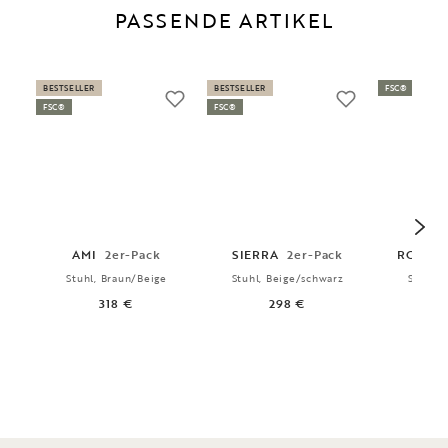
PASSENDE ARTIKEL
BESTSELLER
BESTSELLER
FSC®
FSC®
FSC®
AMI
2er-Pack
SIERRA
2er-Pack
RODHA
Stuhl, Braun/Beige
Stuhl, Beige/schwarz
Stuhl, 
318 €
298 €
3