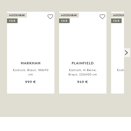
AUSZIEHBAR
AUSZIEHBAR
AUSZIEHBAR
FSC®
FSC®
FSC®
MARKHAM
PLAINFIELD
Esstisch, Braun, 180x90
Esstisch, H-Beine,
Esstisch,
cm
Braun, 220x100 cm
999 €
949 €