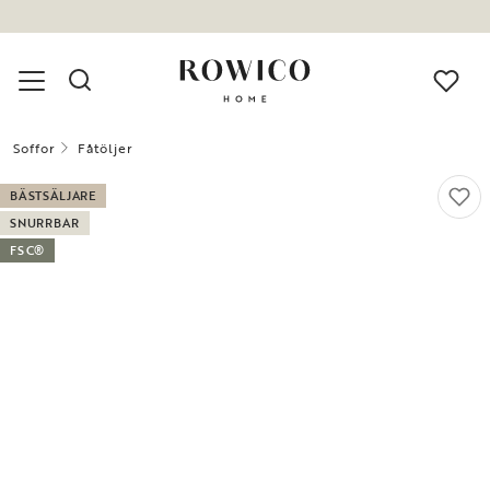
Soffor
Fåtöljer
BÄSTSÄLJARE
SNURRBAR
FSC®