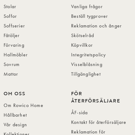
Stolar
Vanliga frågor
Soffor
Beställ tygprover
Soffserier
Reklamation och ånger
Fåtöljer
Skötselråd
Förvaring
Köpvillkor
Hallmöbler
Integritetspolicy
Sovrum
Visselblåsning
Mattor
Tillgänglighet
OM OSS
FÖR
ÅTERFÖRSÄLJARE
Om Rowico Home
ÅF-sida
Hållbarhet
Kontakt för återförsäljare
Vår design
Reklamation för
Kollektioner