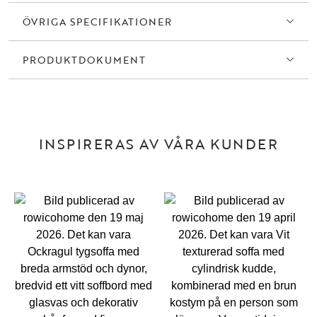
Shoreham är mer än en sittmöbel, det är en modern statement-stol
ÖVRIGA SPECIFIKATIONER
som tillför rummet både elegans och personlighet. Med sin
kombination av styrka, mjukhet och skulptural form blir den ett
självklart val för den som vill skapa en miljö där design och komfort
PRODUKTDOKUMENT
möts i perfekt harmoni.
INSPIRERAS AV VÅRA KUNDER