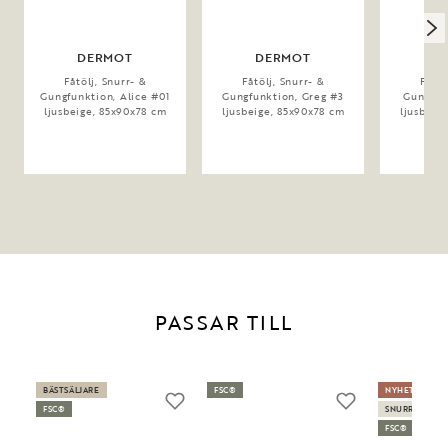
DERMOT
DERMOT
D
Fåtölj, Snurr- &
Fåtölj, Snurr- &
Fåtöl
Gungfunktion, Alice #01
Gungfunktion, Greg #3
Gungfunk
ljusbeige, 85x90x78 cm
ljusbeige, 85x90x78 cm
ljusbeig
PASSAR TILL
BÄSTSÄLJARE
FSC®
NYHET
FSC®
SNURR- OCH 
FSC®