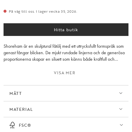
På väg till oss. I lager vecka 35, 2026.
Hitta butik
Shoreham är en skulptural fåtölj med ett uttrycksfullt formspråk som
genast fångar blicken. De mjukt rundade linjerna och de generösa
proportionerna skapar en siluett som känns både kraftfull och
inbjudande, och som ger stolen en tydlig närvaro i rummet oavsett
var den placeras. Varje kurva är noggrant utformad för att framhäva
VISA MER
stolens karaktär och skapa ett harmoniskt samspel mellan form och
funktion.
MÅTT
Den skulpterade sitsen erbjuder en naturligt omslutande känsla och
ger ett behagligt stöd, vilket gör stolen lika skön att sitta i som den är
MATERIAL
vacker att se på. Det stadiga underredet med snurrfunktion förstärker
helhetsintrycket av stabilitet och kvalitet, samtidigt som det lyfter fram
de mjuka formerna och ger möbeln ett välbalanserat uttryck.
FSC®