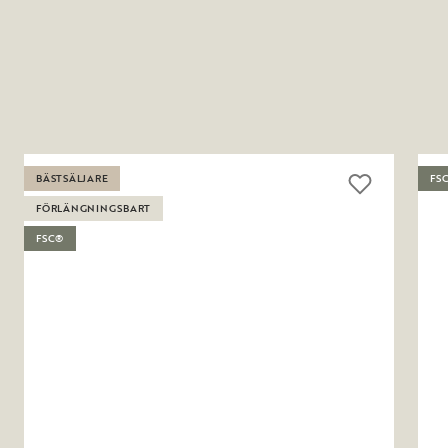
BÄSTSÄLJARE
FS
FÖRLÄNGNINGSBART
FSC®