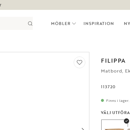
T
MÖBLER
INSPIRATION
N
FILIPPA
Matbord, E
113720
Finns i lager
VÄLJ UTFÖR