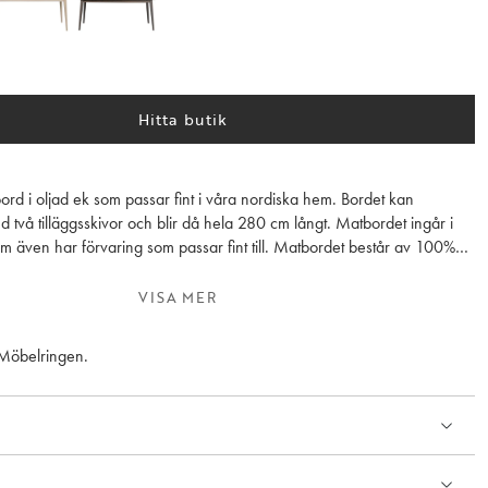
Hitta butik
tbord i oljad ek som passar fint i våra nordiska hem. Bordet kan
 två tilläggsskivor och blir då hela 280 cm långt. Matbordet ingår i
om även har förvaring som passar fint till. Matbordet består av 100%
rä och är ett bra och hållbart val. Tillverkat i Europa.
VISA MER
ebehandlade ytor ska behandlas med möbelolja innan de används och
t 2- 3 gånger per år. Detta gäller speciellt bordets toppskiva för att
 Möbelringen.
ndskraft mot fläckar och repor.