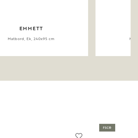
EMMETT
Matbord, Ek, 240x95 cm
Matb
FSC®