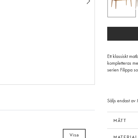
Ett klassiskt ma
kompletteras med
serien Filippa s
FSC-certifierat t
Tänk på att olj
sedan regelbunde
Säljs endast av
bibehålla motstå
MÅTT
Visa
MATERIAL