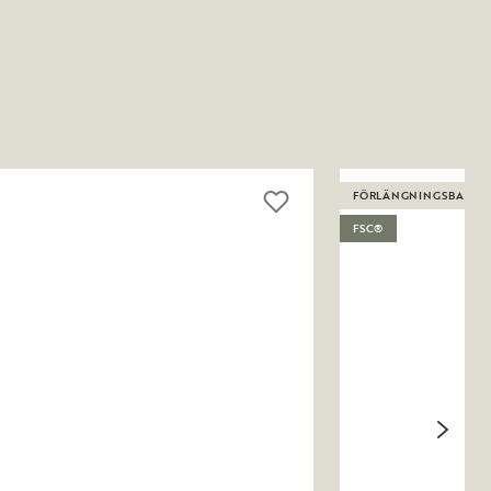
FÖRLÄNGNINGSBART
FSC®