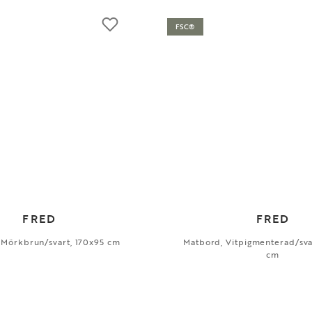
FSC®
FRED
FRED
 Mörkbrun/svart, 170x95 cm
Matbord, Vitpigmenterad/sva
cm