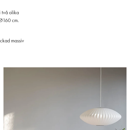
 två olika
, Ø160 cm.
lackad massiv