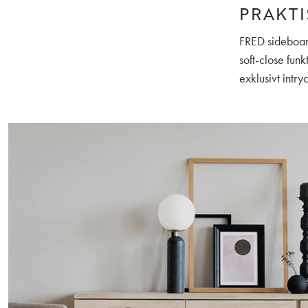
PRAKTI
FRED sideboar
soft-close funk
exklusivt intry