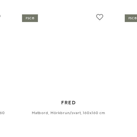
FSC®
FSC®
FRED
160
Matbord, Mörkbrun/svart, 160x160 cm