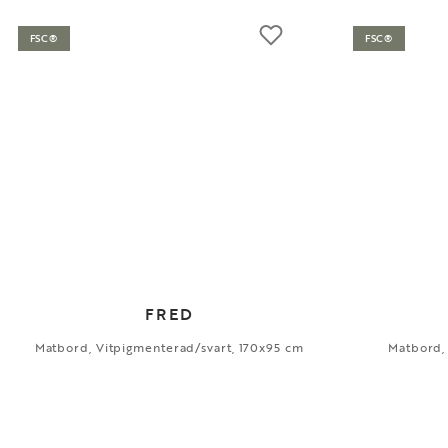
FSC®
FSC®
FRED
Matbord, Vitpigmenterad/svart, 170x95 cm
Matbord,