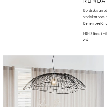
RUNDA
Bordsskivan på
storlekar som
Benen består av
FRED finns i v
ask.