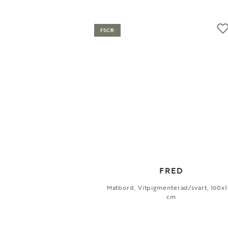
FSC®
FRED
Matbord, Vitpigmenterad/svart, 160x
cm