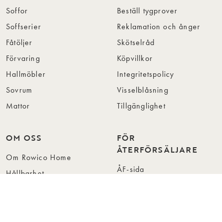
Soffor
Beställ tygprover
Soffserier
Reklamation och ånger
Fåtöljer
Skötselråd
Förvaring
Köpvillkor
Hallmöbler
Integritetspolicy
Sovrum
Visselblåsning
Mattor
Tillgänglighet
OM OSS
FÖR
ÅTERFÖRSÄLJARE
Om Rowico Home
ÅF-sida
Hållbarhet
Kontakt för återförsäljare
Vår design
Reklamation för
Kollektioner
återförsäljare
Press