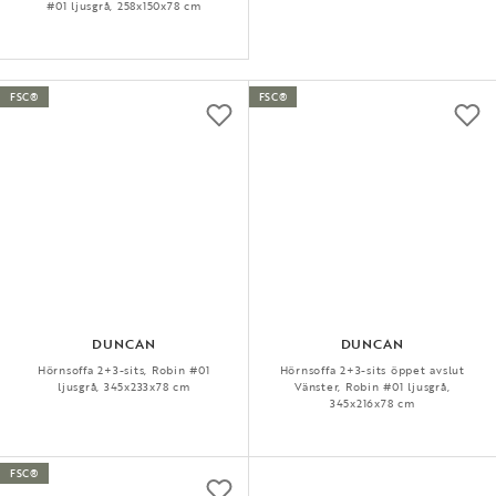
#01 ljusgrå, 258x150x78 cm
FSC®
FSC®
DUNCAN
DUNCAN
Hörnsoffa 2+3-sits, Robin #01
Hörnsoffa 2+3-sits öppet avslut
ljusgrå, 345x233x78 cm
Vänster, Robin #01 ljusgrå,
345x216x78 cm
FSC®