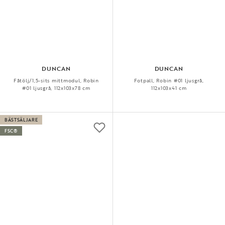
DUNCAN
DUNCAN
Fåtölj/1,5-sits mittmodul, Robin
Fotpall, Robin #01 ljusgrå,
#01 ljusgrå, 112x103x78 cm
112x103x41 cm
BÄSTSÄLJARE
FSC®