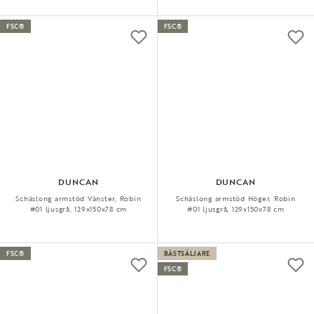
FSC®
FSC®
DUNCAN
DUNCAN
Schäslong armstöd Vänster, Robin
Schäslong armstöd Höger, Robin
#01 ljusgrå, 129x150x78 cm
#01 ljusgrå, 129x150x78 cm
FSC®
BÄSTSÄLJARE
FSC®