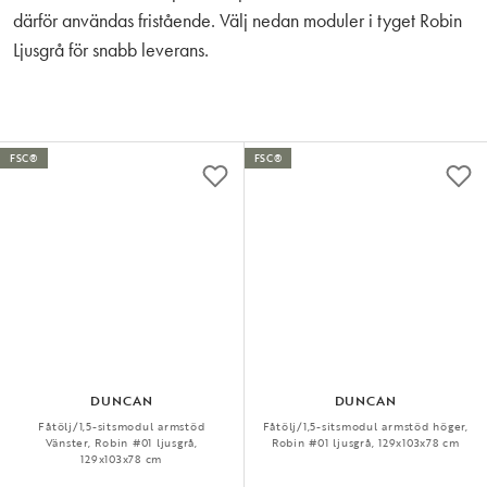
därför användas fristående. Välj nedan moduler i tyget Robin
Ljusgrå för snabb leverans.
FSC®
FSC®
DUNCAN
DUNCAN
Fåtölj/1,5-sitsmodul armstöd
Fåtölj/1,5-sitsmodul armstöd höger,
Vänster, Robin #01 ljusgrå,
Robin #01 ljusgrå, 129x103x78 cm
129x103x78 cm