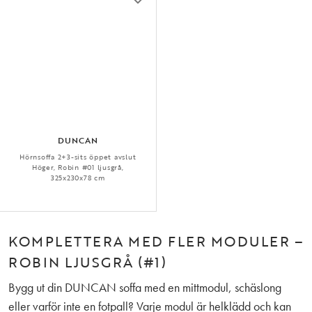
DUNCAN
Hörnsoffa 2+3-sits öppet avslut
Höger, Robin #01 ljusgrå,
325x230x78 cm
KOMPLETTERA MED FLER MODULER –
ROBIN LJUSGRÅ (#1)
Bygg ut din DUNCAN soffa med en mittmodul, schäslong
eller varför inte en fotpall? Varje modul är helklädd och kan