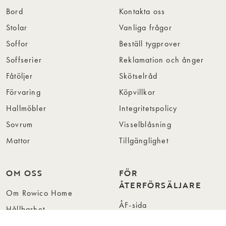
Bord
Kontakta oss
Stolar
Vanliga frågor
Soffor
Beställ tygprover
Soffserier
Reklamation och ånger
Fåtöljer
Skötselråd
Förvaring
Köpvillkor
Hallmöbler
Integritetspolicy
Sovrum
Visselblåsning
Mattor
Tillgänglighet
OM OSS
FÖR
ÅTERFÖRSÄLJARE
Om Rowico Home
ÅF-sida
Hållbarhet
Kontakt för återförsäljare
Vår design