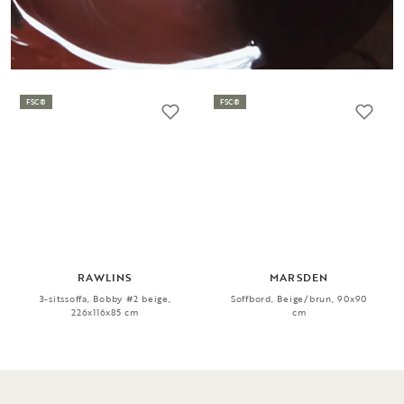
FSC®
FSC®
RAWLINS
MARSDEN
3-sitssoffa, Bobby #2 beige,
Soffbord, Beige/brun, 90x90
226x116x85 cm
cm