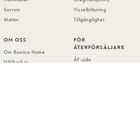
Sovrum
Visselblåsning
Mattor
Tillgänglighet
OM OSS
FÖR
ÅTERFÖRSÄLJARE
Om Rowico Home
ÅF-sida
Hållbarhet
Kontakt för återförsäljare
Vår design
Reklamation för
Kollektioner
återförsäljare
Press
Bli återförsäljare
Jobba hos oss
Hitta återförsäljare
Collection Folders
Instashop
Showroom Stockholm