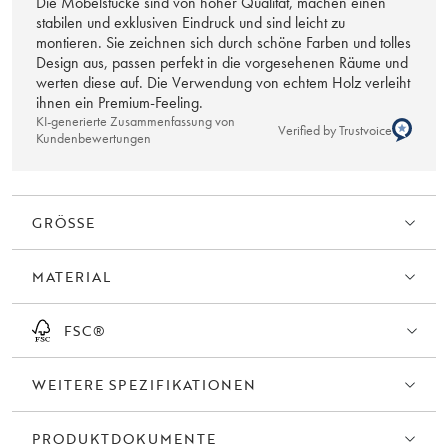
Die Möbelstücke sind von hoher Qualität, machen einen
Ausdruck verleiht. Die eingelassenen Griffe aus massivem Holz
stabilen und exklusiven Eindruck und sind leicht zu
fügen sich nahtlos in das Design ein. Das Sideboard ruht auf einem
montieren. Sie zeichnen sich durch schöne Farben und tolles
Design aus, passen perfekt in die vorgesehenen Räume und
erhöhten Rahmen, der trotz seiner robusten Konstruktion einen
werten diese auf. Die Verwendung von echtem Holz verleiht
leichten Eindruck vermittelt.
ihnen ein Premium-Feeling.
KI-generierte Zusammenfassung von
Alle Türen haben eine Soft-Close-Funktion, die im Alltag ein leises
Verified by Trustvoice
Kundenbewertungen
und geschmeidiges Gefühl vermittelt.
Melstone ist in mehreren Ausführungen erhältlich: als niedrigeres
Sideboard, höheres Sideboard und Kommode.
GRÖSSE
MATERIAL
FSC®
WEITERE SPEZIFIKATIONEN
PRODUKTDOKUMENTE