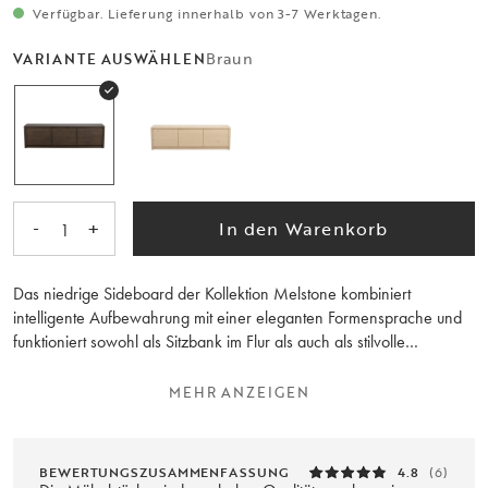
Verfügbar. Lieferung innerhalb von 3-7 Werktagen.
Braun
VARIANTE AUSWÄHLEN
-
+
In den Warenkorb
1
Das niedrige Sideboard der Kollektion Melstone kombiniert
intelligente Aufbewahrung mit einer eleganten Formensprache und
funktioniert sowohl als Sitzbank im Flur als auch als stilvolle
Ablagefläche im Wohnzimmer. Hergestellt aus braun geölter, FSC®-
zertifizierter Wildeiche mit schönen furnierten Oberflächen und
MEHR ANZEIGEN
abgerundeten Ecken strahlt das Möbelstück Wärme und
Handwerkskunst aus. Das durchgehende Holzbild an der Front wird
aus einem einzigen Brett des Baumes über die gesamte Front
BEWERTUNGSZUSAMMENFASSUNG
4.8
(6)
hinweg geschaffen, was einen harmonischen und exklusiven