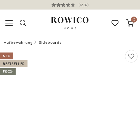
(1682)
0
Aufbewahrung
Sideboards
NEU
BESTSELLER
FSC®