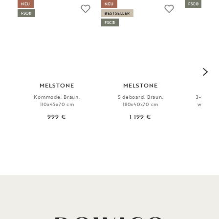
NEU
NEU
FSC®
FSC®
BESTSELLER
FSC®
MELSTONE
MELSTONE
D
Kommode, Braun,
Sideboard, Braun,
3-Sitzer-
110x45x70 cm
180x40x70 cm
weiß, 2
999 €
1 199 €
1