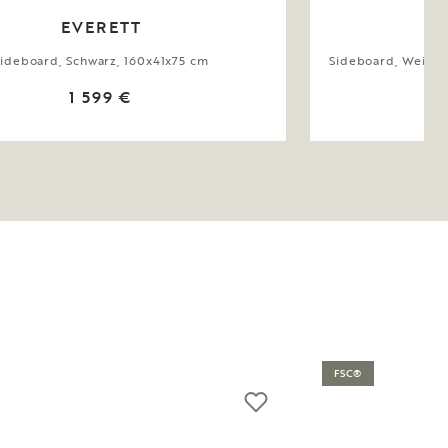
EVERETT
ideboard, Schwarz, 160x41x75 cm
Sideboard, Weiß p
1 599 €
FSC®