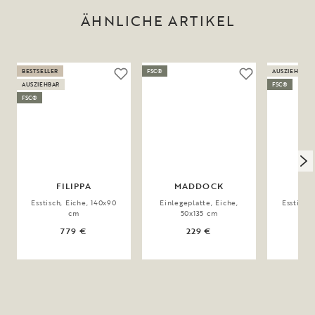
ÄHNLICHE ARTIKEL
BESTSELLER
FSC®
AUSZIEHBAR
AUSZIEHBAR
FSC®
FSC®
FILIPPA
MADDOCK
F
Esstisch, Eiche, 140x90
Einlegeplatte, Eiche,
Esstisch,
cm
50x135 cm
779 €
229 €