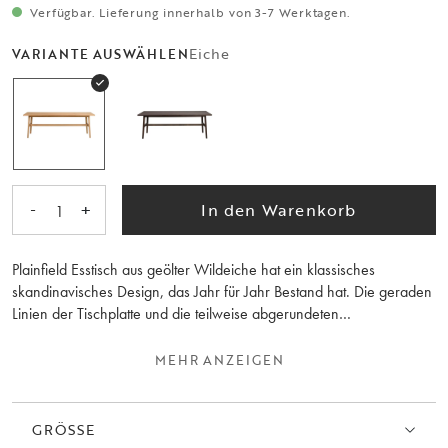
Verfügbar. Lieferung innerhalb von 3-7 Werktagen.
Eiche
VARIANTE AUSWÄHLEN
-
+
In den Warenkorb
1
Plainfield Esstisch aus geölter Wildeiche hat ein klassisches
skandinavisches Design, das Jahr für Jahr Bestand hat. Die geraden
Linien der Tischplatte und die teilweise abgerundeten
Massivholzbeine schaffen ein harmonisches Gleichgewicht. Die
Tischplatte ist semi-massiv, d.h. die Platte besteht aus 3 mm
MEHR ANZEIGEN
massivem Wildeichenfurnier und ist dadurch sehr langlebig. Der
Esstisch ist FSC®-zertifiziert und dank der Verwendung von Holz mit
sichtbaren Astlöchern im Produktionsprozess hat jeder Tisch eine
GRÖSSE
einzigartige Holzanmutung. Kaufen Sie 1 oder 2 zusätzliche 50-cm-