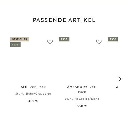
PASSENDE ARTIKEL
BESTSELLER
FSC®
FSC®
FSC®
AMI
2er-Pack
AMESBURY
2er-
WATE
Pack
Stuhl, Eiche/Graubeige
Stuhl, Hellbeige/Eiche
Armle
318 €
Eic
558 €
4