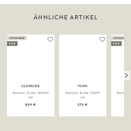
ÄHNLICHE ARTIKEL
AUSZIEHBAR
AUSZIEHBAR
FSC®
FSC®
GLENSIDE
YUMI
Esstisch, Eiche, 130x130
Esstisch, Eiche, 115x115
Esstisch,
cm
cm
899 €
579 €
1