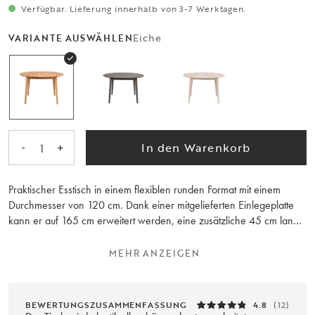
Verfügbar. Lieferung innerhalb von 3-7 Werktagen.
Eiche
VARIANTE AUSWÄHLEN
-
+
In den Warenkorb
1
Praktischer Esstisch in einem flexiblen runden Format mit einem
Durchmesser von 120 cm. Dank einer mitgelieferten Einlegeplatte
kann er auf 165 cm erweitert werden, eine zusätzliche 45 cm lange
Einlegeplatte kann ebenfalls erworben werden. Die maximale
Länge des Tisches beträgt dann 210 cm. Der Tisch ist aus massiver,
MEHR ANZEIGEN
keilgezinkter und geölter Eiche gefertigt. Der Esstisch ist Teil der
Serie Filippa, die auch passende Aufbewahrungsmöbel umfasst. Der
Esstisch wird aus 100% FSC®-zertifiziertem Holz hergestellt und ist
BEWERTUNGSZUSAMMENFASSUNG
4.8
(12)
eine gute und nachhaltige Wahl.