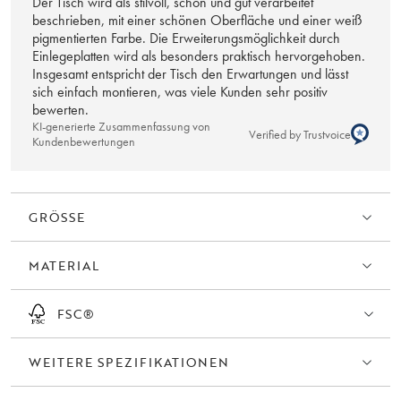
Der Tisch wird als stilvoll, schön und gut verarbeitet
beschrieben, mit einer schönen Oberfläche und einer weiß
Denken Sie daran, dass geölte Oberflächen vor dem Gebrauch und
pigmentierten Farbe. Die Erweiterungsmöglichkeit durch
Einlegeplatten wird als besonders praktisch hervorgehoben.
dann regelmäßig 2-3 Mal pro Jahr mit Möbelöl behandelt werden
Insgesamt entspricht der Tisch den Erwartungen und lässt
sollten. Dies gilt insbesondere für die Tischplatte eines Esstisches, um
sich einfach montieren, was viele Kunden sehr positiv
die Widerstandsfähigkeit gegen Flecken und Kratzer zu erhalten.
bewerten.
Vor dem Ölen des Möbelstücks muss die Oberfläche gereinigt
KI-generierte Zusammenfassung von
werden, um Schmutz und Fett zu entfernen; dazu sollte ein spezieller
Verified by Trustvoice
Kundenbewertungen
Holzreiniger verwendet werden. Hergestellt in Europa.
GRÖSSE
MATERIAL
FSC®
WEITERE SPEZIFIKATIONEN