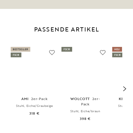
PASSENDE ARTIKEL
BESTSELLER
FSC®
NEU
FSC®
FSC®
AMI
2er-Pack
WOLCOTT
2er-
KERWI
Pack
Stuhl, Eiche/Graubeige
Stuhl, Ei
Stuhl, Eiche/braun
318 €
4
398 €