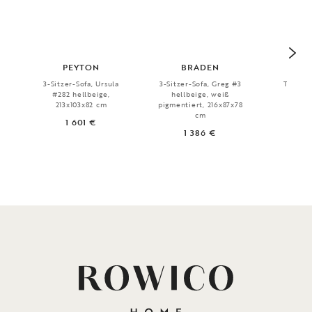
PEYTON
BRADEN
DO
3-Sitzer-Sofa, Ursula
3-Sitzer-Sofa, Greg #3
Teppich
#282 hellbeige,
hellbeige, weiß
290
213x103x82 cm
pigmentiert, 216x87x78
4
cm
1 601 €
1 386 €