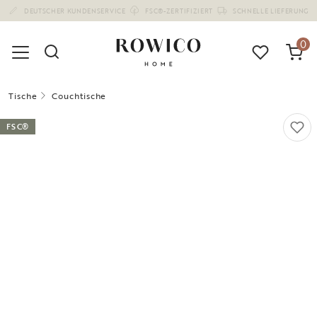
(1677)
0
Tische
Couchtische
FSC®