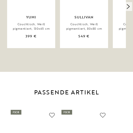
YUMI
SULLIVAN
Couchtisch, Weiß
Couchtisch, Weiß
Couch
pigmentiert, 130x65 cm
pigmentiert, 80x80 cm
pigmenti
399 €
549 €
PASSENDE ARTIKEL
FSC®
FSC®