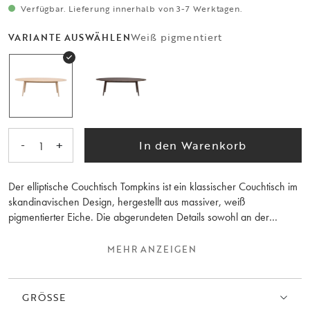
Verfügbar. Lieferung innerhalb von 3-7 Werktagen.
Weiß pigmentiert
VARIANTE AUSWÄHLEN
-
+
In den Warenkorb
1
Der elliptische Couchtisch Tompkins ist ein klassischer Couchtisch im
skandinavischen Design, hergestellt aus massiver, weiß
pigmentierter Eiche. Die abgerundeten Details sowohl an der
Tischplatte als auch an den Beinen sorgen für eine natürliche und
weiche Ausstrahlung. Der ovale Couchtisch kann mit anderen
MEHR ANZEIGEN
Tischen der Kollektion kombiniert werden. Der Tompkins Couchtisch
ist auch in runder und quadratischer Form erhältlich. Vielleicht ist ein
runder Tisch eine schöne Ergänzung als Beistelltisch? Wählen Sie
GRÖSSE
zwischen weiß pigmentierter und braun geölter Eiche. Alle Modelle