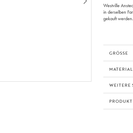
Westville Anstec
in derselben Fa
gekauft werden.
auf insgesamt 3
des Holzes zwisc
GRÖSSE
MATERIAL
WEITERE 
PRODUK