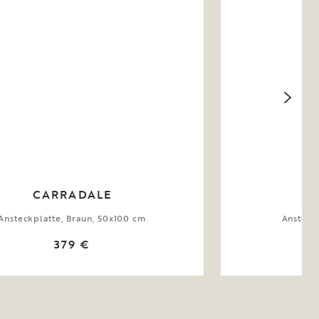
CARRADALE
Ansteckplatte, Braun, 50x100 cm
Ansteck
379 €