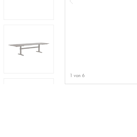
1
von
6