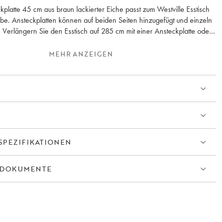
kplatte 45 cm aus braun lackierter Eiche passt zum Westville Esstisch
rbe. Ansteckplatten können auf beiden Seiten hinzugefügt und einzeln
 Verlängern Sie den Esstisch auf 285 cm mit einer Ansteckplatte oder
30 cm mit zwei Einlegeplatten. Bitte beachten Sie, dass die Maserung
hen Zusatzplatten und Tischen unterschiedlich ist.
MEHR ANZEIGEN
SPEZIFIKATIONEN
TDOKUMENTE