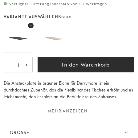
Verfügbar. Lieferung innerhalb von 3-7 Werktagen.
Braun
VARIANTE AUSWÄHLEN
-
+
In den Warenkorb
1
Die Ansteckplatte in brauner Eiche für Derrymore ist ein
durchdachtes Zubehör, das die Flexibilität des Tisches erhöht und es
leicht macht, den Essplatz an die Bedürfnisse des Zuhauses
anzupassen. Hergestellt in Europa aus massiver FSC®-zertifizierter
Eiche, passt sie perfekt zum Ausdruck des Tisches, sowohl in
MEHR ANZEIGEN
Struktur, Ton als auch im Gefühl. Mit einer oder zwei Ansteckplatten
wird Derrymore sowohl großzügig als auch praktisch, ohne
Kompromisse bei Stabilität oder Ästhetik.
GRÖSSE