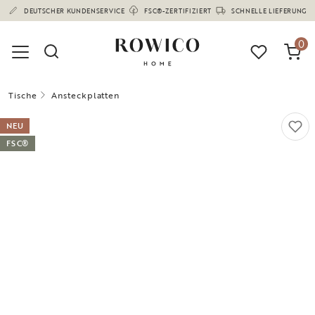
(1672)
DEUTSCHER KUNDENSERVICE
FSC®-ZERTIFIZIERT
SCHNELLE LIEFERUNG
0
Tische
Ansteckplatten
NEU
FSC®