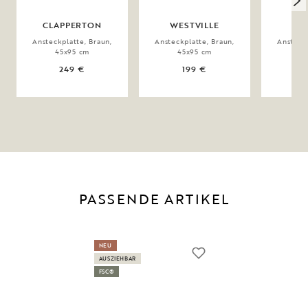
CLAPPERTON
WESTVILLE
Ansteckplatte, Braun,
Ansteckplatte, Braun,
Ansteckp
45x95 cm
45x95 cm
5
249 €
199 €
PASSENDE ARTIKEL
NEU
AUSZIEHBAR
FSC®