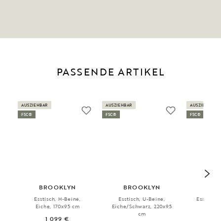
PASSENDE ARTIKEL
AUSZIEHBAR
AUSZIEHBAR
AUSZIEHBAR
FSC®
FSC®
FSC®
BROOKLYN
BROOKLYN
FI
Esstisch, H-Beine,
Esstisch, U-Beine,
Esstisch,
Eiche, 170x95 cm
Eiche/Schwarz, 220x95
cm
1 099 €
8