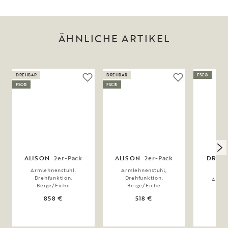
ÄHNLICHE ARTIKEL
DREHBAR
DREHBAR
FSC®
FSC®
FSC®
ALISON
2er-Pack
ALISON
2er-Pack
DRIMS
Armlehnenstuhl,
Armlehnenstuhl,
Drehfunktion,
Drehfunktion,
Armle
Beige/Eiche
Beige/Eiche
Bei
858 €
518 €