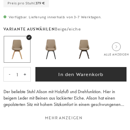
Preis pro Stuhl:
379 €
Verfügbar. Lieferung innerhalb von 3-7 Werktagen.
Beige/eiche
VARIANTE AUSWÄHLEN
ALLE ANZEIGEN
-
+
In den Warenkorb
1
Der beliebte Stuhl Alison mit Holzfuß und Drehfunktion. Hier in
beigem Leder mit Beinen aus lackierter Eiche. Alison hat einen
gepolsterten Sitz mit hohem Sitzkomfort in einem geschwungenen
Design und Beine mit 360-Grad-Drehfunktion. Der Stuhl passt
perfekt um den Esstisch, aber auch als gelegentlicher Stuhl für den
MEHR ANZEIGEN
Schreibtisch. Alison ist FSC®-zertifiziert und auch in anderen
erdigen Farben erhältlich. Wird nur im 2er-Pack verkauft.