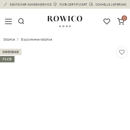
(1682)
DEUTSCHER KUNDENSERVICE
FSC®-ZERTIFIZIERT
SCHNELLE LIEFERUNG
0
Stühle
Esszimmerstühle
DREHBAR
FSC®