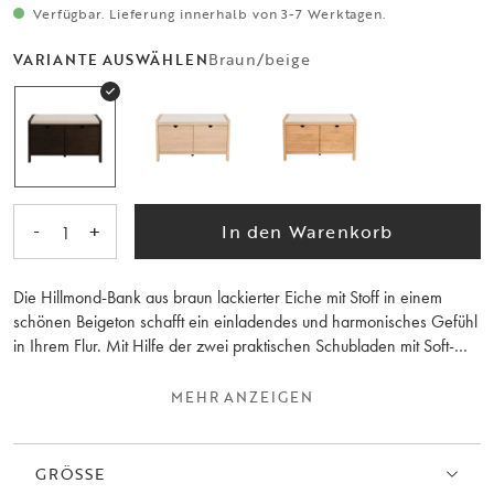
Verfügbar. Lieferung innerhalb von 3-7 Werktagen.
Braun/beige
VARIANTE AUSWÄHLEN
-
+
In den Warenkorb
1
Die Hillmond-Bank aus braun lackierter Eiche mit Stoff in einem
schönen Beigeton schafft ein einladendes und harmonisches Gefühl
in Ihrem Flur. Mit Hilfe der zwei praktischen Schubladen mit Soft-
Close-Funktion können Sie Ihre Sachen geordnet aufbewahren und
den sauberen Look Ihres Flurs erhalten. Außerdem wird die
MEHR ANZEIGEN
Dielenbank komplett montiert geliefert, so dass Sie die praktische
Ablage sofort nutzen können. Die Hillmond-Kollektion ist ein
Synonym für hohe Qualität, schöne Holzdetails und harmonisches
GRÖSSE
skandinavisches Design. Kombinieren Sie die Bank mit anderen