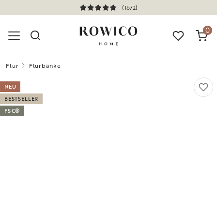
(1672)
0
Flur
Flurbänke
NEU
BESTSELLER
FSC®