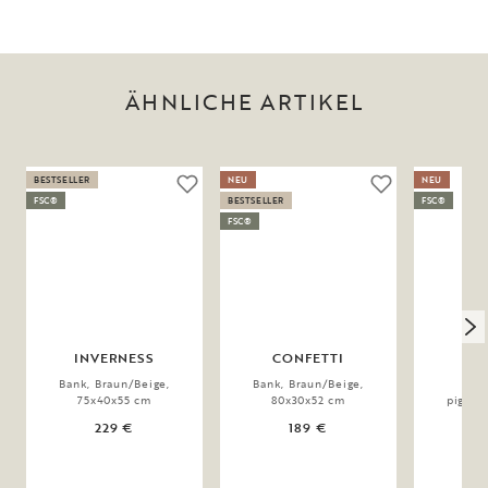
ÄHNLICHE ARTIKEL
BESTSELLER
NEU
NEU
FSC®
BESTSELLER
FSC®
FSC®
INVERNESS
CONFETTI
IN
Bank, Braun/Beige,
Bank, Braun/Beige,
Ba
75x40x55 cm
80x30x52 cm
pigmen
75x
229 €
189 €