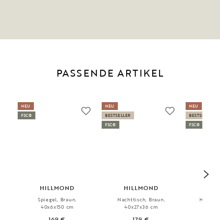
PASSENDE ARTIKEL
NEU
NEU
NEU
FSC®
BESTSELLER
BESTSELLER
FSC®
FSC®
HILLMOND
HILLMOND
HI
Spiegel, Braun,
Nachttisch, Braun,
Hakenle
40x6x150 cm
40x27x36 cm
65x
169 €
179 €