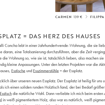
CARMEN
139 €
FILIPPA
SPLATZ = DAS HERZ DES HAUSES
lli Concha lebt in einer Jahrhundertwende-Wohnung, die sie lie
ie daran, eine Totalsanierung durchzuführen, aber die Zeit verging
ie die Wohnung so, wie sie ist, tatsächlich lieben, also machen sie 
ändig kleine Anpassungen. Unter den letzten Projekten war die Akt
Hauses,
Esstische
und
Esszimmerstühle
= der Essplatz.
ücklich über unseren neuen Essplatz. Der Essplatz ist heilig für uns 
o als ich einen soliden runden Holztisch fand, der bei Bedarf größ
Esstisch
die natürliche Wahl. Dann verliebte ich mich beim ersten 
l
in weiß pigmentiertem Holz, also war es natürlich, weiß pigment