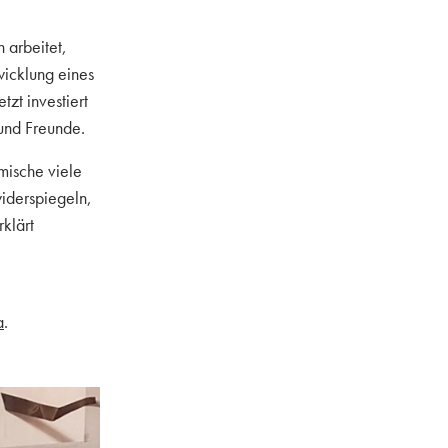
 arbeitet,
wicklung eines
tzt investiert
 und Freunde.
 mische viele
widerspiegeln,
rklärt
a
.