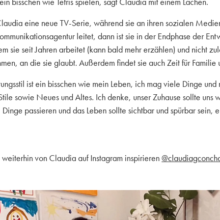
 ein bisschen wie Tetris spielen, sagt Claudia mit einem Lachen.
laudia eine neue TV-Serie, während sie an ihren sozialen Medien
ommunikationsagentur leitet, dann ist sie in der Endphase der Ent
m sie seit Jahren arbeitet (kann bald mehr erzählen) und nicht zule
hmen, an die sie glaubt. Außerdem findet sie auch Zeit für Familie
tungsstil ist ein bisschen wie mein Leben, ich mag viele Dinge und
tile sowie Neues und Altes. Ich denke, unser Zuhause sollte uns 
e Dinge passieren und das Leben sollte sichtbar und spürbar sein, e
h weiterhin von Claudia auf Instagram inspirieren
@claudiagconch