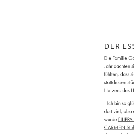
DER ES
Die Familie Ga
Jahr dachten s
fühlten, dass s
stattdessen st
Herzens des 
- Ich bin so gl
dort viel, als
wurde
FILIPPA 
CARMEN Stuh