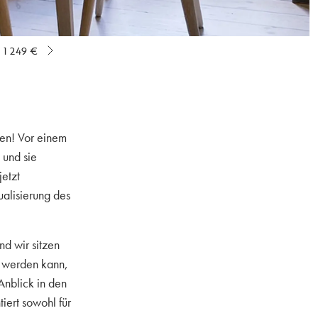
1 249 €
ben! Vor einem
 und sie
jetzt
ualisierung des
und wir sitzen
er werden kann,
Anblick in den
iert sowohl für