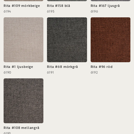
Rita #109 mörkbeige
Rita #158 blå
Rita #167 ljusgrå
6194
6195
6196
Rita #1 ljusbeige
Rita #68 mörkgrå
Rita #96 röd
6190
6191
6192
Rita #108 mellangrå
6193