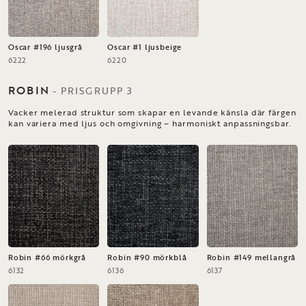
Oscar #196 ljusgrå
Oscar #1 ljusbeige
6222
6220
ROBIN
-
PRISGRUPP
3
Vacker melerad struktur som skapar en levande känsla där färgen
kan variera med ljus och omgivning – harmoniskt anpassningsbar.
Robin #66 mörkgrå
Robin #90 mörkblå
Robin #149 mellangrå
6132
6136
6137