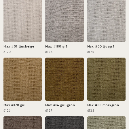
Max #01 ljusbeige
Max #180 grå
Max #60 ljusgrå
6120
6124
6125
Max #170 gul
Max #14 gul-grön
Max #88 mörkgrön
6126
6127
6128