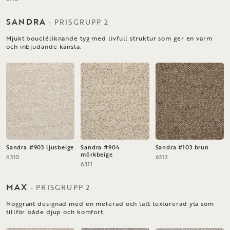
SANDRA
-
PRISGRUPP
2
Mjukt boucléliknande tyg med livfull struktur som ger en varm
och inbjudande känsla.
Sandra #903 ljusbeige
Sandra #904
Sandra #103 brun
mörkbeige
6310
6312
6311
MAX
-
PRISGRUPP
2
Noggrant designad med en melerad och lätt texturerad yta som
tillför både djup och komfort.