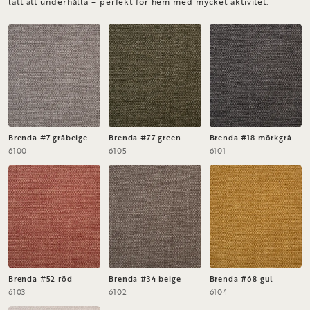
lätt att underhålla – perfekt för hem med mycket aktivitet.
Brenda #7 gråbeige
Brenda #77 green
Brenda #18 mörkgrå
6100
6105
6101
Brenda #52 röd
Brenda #34 beige
Brenda #68 gul
6103
6102
6104