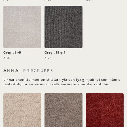
6171
6172
6173
Greg #1 vit
Greg #18 grå
6170
6174
ANNA
-
PRISGRUPP
3
Liknar chenille med en slitstark yta och lyxig mjukhet som känns
fantastisk, för en varm och välkomnande atmosfär i ditt hem.