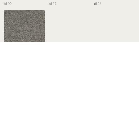
6140
6142
6144
Alice #149 grå
6143