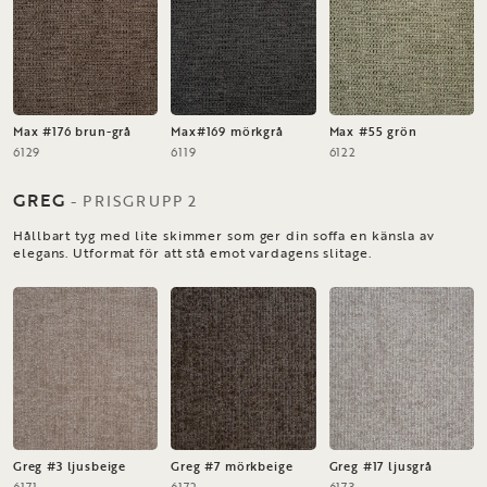
Max #176 brun-grå
Max#169 mörkgrå
Max #55 grön
6129
6119
6122
GREG
-
PRISGRUPP
2
Hållbart tyg med lite skimmer som ger din soffa en känsla av
elegans. Utformat för att stå emot vardagens slitage.
Greg #3 ljusbeige
Greg #7 mörkbeige
Greg #17 ljusgrå