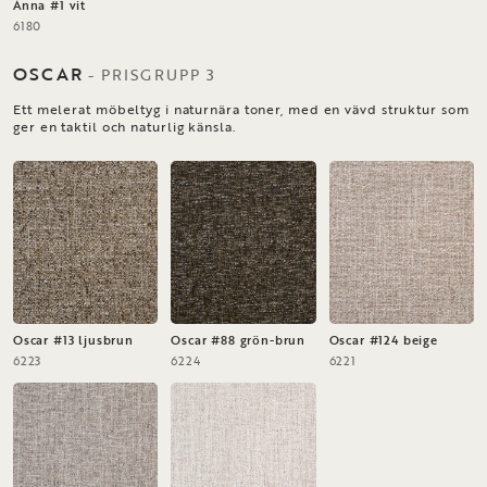
Anna #1 vit
6180
OSCAR
-
PRISGRUPP
3
Ett melerat möbeltyg i naturnära toner, med en vävd struktur som
ger en taktil och naturlig känsla.
Oscar #13 ljusbrun
Oscar #88 grön-brun
Oscar #124 beige
6223
6224
6221