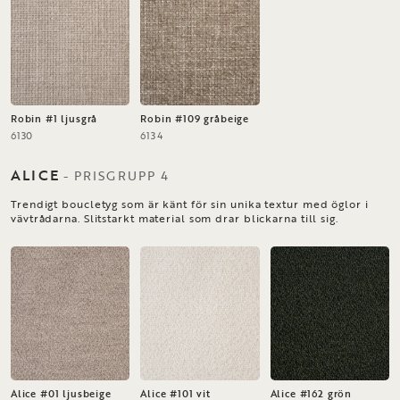
Robin #1 ljusgrå
Robin #109 gråbeige
6130
6134
ALICE
-
PRISGRUPP
4
Trendigt boucletyg som är känt för sin unika textur med öglor i
vävtrådarna. Slitstarkt material som drar blickarna till sig.
Alice #01 ljusbeige
Alice #101 vit
Alice #162 grön