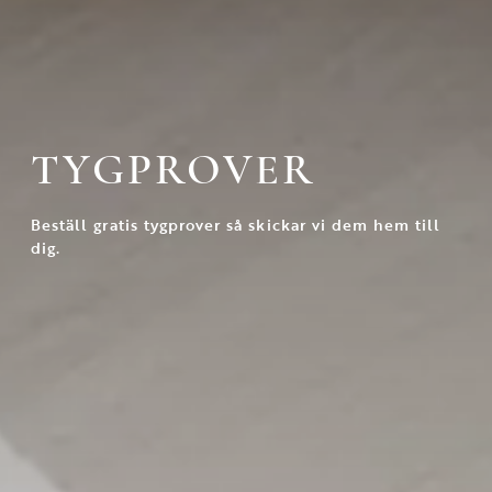
TYGPROVER
Beställ gratis tygprover så skickar vi dem hem till
dig.